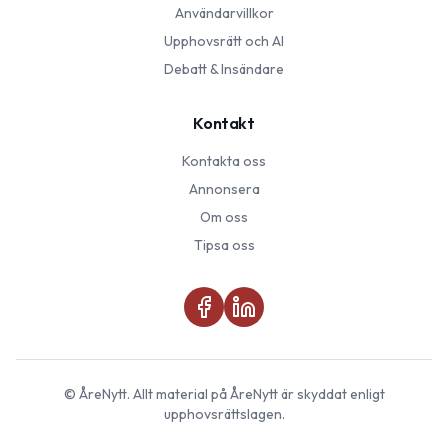
Användarvillkor
Upphovsrätt och AI
Debatt & Insändare
Kontakt
Kontakta oss
Annonsera
Om oss
Tipsa oss
©
ÅreNytt
. Allt material på
ÅreNytt
är skyddat enligt
upphovsrättslagen.