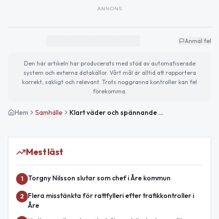
ANNONS
Anmäl fel
Den här artikeln har producerats med stöd av automatiserade
system och externa datakällor. Vårt mål är alltid att rapportera
korrekt, sakligt och relevant. Trots noggranna kontroller kan fel
förekomma.
Hem
Samhälle
Klart väder och spännande afterski i Åre idag
Mest läst
Torgny Nilsson slutar som chef i Åre kommun
1
Flera misstänkta för rattfylleri efter trafikkontroller i
2
Åre