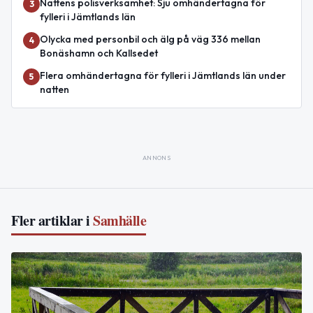
Nattens polisverksamhet: Sju omhändertagna för
3
fylleri i Jämtlands län
Olycka med personbil och älg på väg 336 mellan
4
Bonäshamn och Kallsedet
Flera omhändertagna för fylleri i Jämtlands län under
5
natten
ANNONS
Fler artiklar i
Samhälle