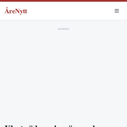
ÅreNytt
ANNONS