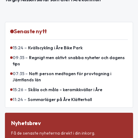
Senaste nytt
15:24
–
Kvällscykling i Åre Bike Park
09:35
–
Regnigt men aktivt: snabba nyheter och dagens
tips
07:35
–
Natt: person medtagen för provtagning i
Jämtlands län
15:26
–
Skåla och måla – keramikkvällar i Åre
11:24
–
Sommarläger på Åre Klätterhall
Nyhetsbrev
Få de senaste nyheterna direkt i din inkorg.