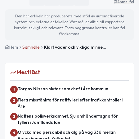
Anmäl fel
Den här artikeln har producerats med stöd av automatiserade
system och externa datakällor. Vårt mål är alltid att rapportera
korrekt, sakligt och relevant. Trots noggranna kontroller kan fel
förekomma.
Hem
Samhälle
Klart väder och viktiga minnesdagar i fokus idag
Mest läst
Torgny Nilsson slutar som chef i Åre kommun
1
Flera misstänkta för rattfylleri efter trafikkontroller i
2
Åre
Nattens polisverksamhet: Sju omhändertagna för
3
fylleri i Jämtlands län
Olycka med personbil och älg på väg 336 mellan
4
Bonäshamn och Kallsedet