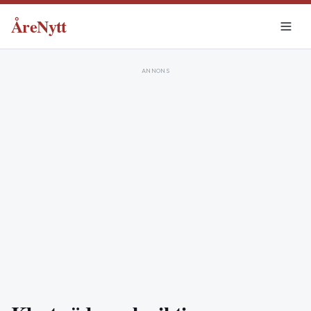
ÅreNytt
ANNONS