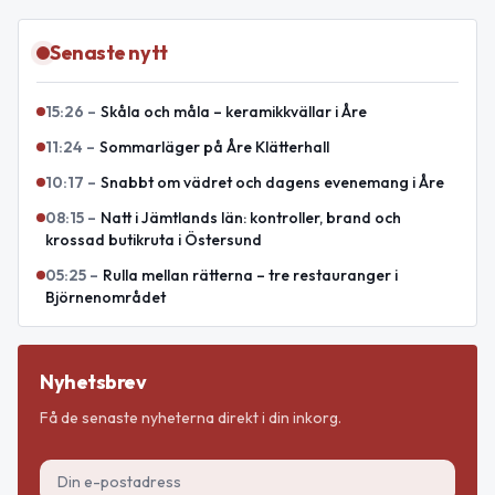
Senaste nytt
15:26
–
Skåla och måla – keramikkvällar i Åre
11:24
–
Sommarläger på Åre Klätterhall
10:17
–
Snabbt om vädret och dagens evenemang i Åre
08:15
–
Natt i Jämtlands län: kontroller, brand och
krossad butikruta i Östersund
05:25
–
Rulla mellan rätterna – tre restauranger i
Björnenområdet
Nyhetsbrev
Få de senaste nyheterna direkt i din inkorg.