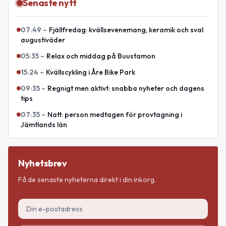
Senaste nytt
07:49
–
Fjällfredag: kvällsevenemang, keramik och sval
augustiväder
05:35
–
Relax och middag på Buustamon
15:24
–
Kvällscykling i Åre Bike Park
09:35
–
Regnigt men aktivt: snabba nyheter och dagens
tips
07:35
–
Natt: person medtagen för provtagning i
Jämtlands län
Nyhetsbrev
Få de senaste nyheterna direkt i din inkorg.