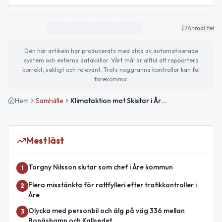
Anmäl fel
Den här artikeln har producerats med stöd av automatiserade
system och externa datakällor. Vårt mål är alltid att rapportera
korrekt, sakligt och relevant. Trots noggranna kontroller kan fel
förekomma.
Hem
Samhälle
Klimataktion mot Skistar i Åre kritiserar utsläpp och affärsmodell
Mest läst
Torgny Nilsson slutar som chef i Åre kommun
1
Flera misstänkta för rattfylleri efter trafikkontroller i
2
Åre
Olycka med personbil och älg på väg 336 mellan
3
Bonäshamn och Kallsedet