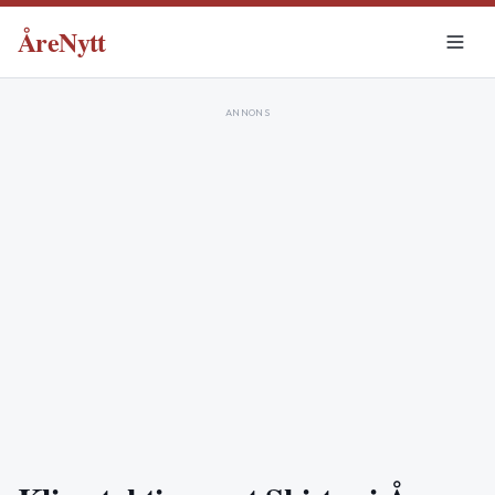
ÅreNytt
ANNONS