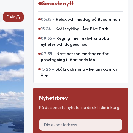
Senaste nytt
Dela
05:35
–
Relax och middag på Buustamon
15:24
–
Kvällscykling i Åre Bike Park
09:35
–
Regnigt men aktivt: snabba
nyheter och dagens tips
07:35
–
Natt: person medtagen för
provtagning i Jämtlands län
15:26
–
Skåla och måla – keramikkvällar i
Åre
Nyhetsbrev
Få de senaste nyheterna direkt i din inkorg.