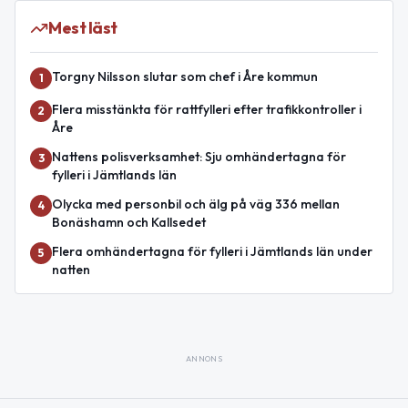
Mest läst
Torgny Nilsson slutar som chef i Åre kommun
1
Flera misstänkta för rattfylleri efter trafikkontroller i
2
Åre
Nattens polisverksamhet: Sju omhändertagna för
3
fylleri i Jämtlands län
Olycka med personbil och älg på väg 336 mellan
4
Bonäshamn och Kallsedet
Flera omhändertagna för fylleri i Jämtlands län under
5
natten
ANNONS