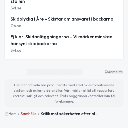
ställen
Svt.se
Skidolycka i Åre – Skistar om ansvaret i backarna
Op.se
Ej klar: Skidanläggningarna – Vi märker minskad
hänsyn i skidbackarna
Svt.se
Anmäl fel
Den här artikeln har producerats med stöd av automatiserade
system och externa datakällor. Vårt mål är alltid att rapportera
korrekt, sakligt och relevant. Trots noggranna kontroller kan fel
förekomma.
Hem
Samhälle
Kritik mot säkerheten efter allvarlig skidolycka i Åre