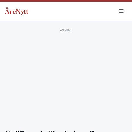
ÅreNytt
ANNONS