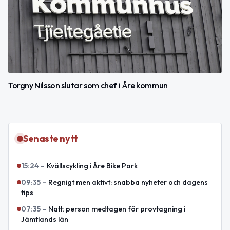
Torgny Nilsson slutar som chef i Åre kommun
Senaste nytt
15:24
–
Kvällscykling i Åre Bike Park
09:35
–
Regnigt men aktivt: snabba nyheter och dagens
tips
07:35
–
Natt: person medtagen för provtagning i
Jämtlands län