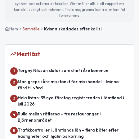
system och externa datakällor. Vårt mål är alltid att rapportera
korrekt, sakligt och relevant. Trots noggranna kontroller kan fel
förekomma.
Hem
Samhälle
Kvinna skadades efter kollision med hundspann nära Åre
Mest läst
Torgny Nilsson slutar som chef i Åre kommun
1
Man greps i Åre misstänkt för misshandel – kvinna
2
förd till vård
Hela listan: 35 nya företag registrerades i Jämtland i
3
juli 2026
Rulla mellan rätterna – tre restauranger i
4
Björnenområdet
Trafikkontroller i Jämtlands län – flera böter efter
5
hastigheter och hjälmlös körning