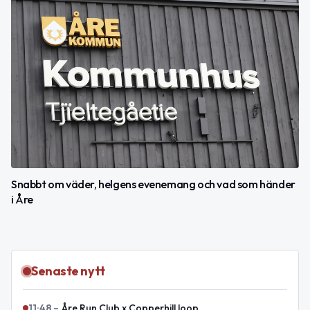
Snabbt om väder, helgens evenemang och vad som händer
i Åre
Senaste nytt
11:48
–
Åre Run Club x Copperhill loop