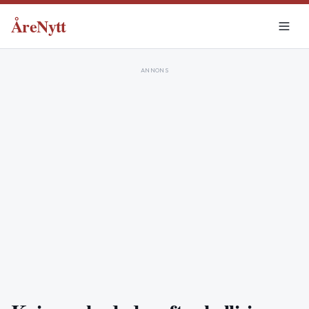
ÅreNytt
ANNONS