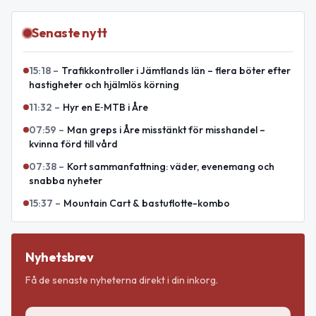
Senaste nytt
15:18
–
Trafikkontroller i Jämtlands län – flera böter efter
hastigheter och hjälmlös körning
11:32
–
Hyr en E‑MTB i Åre
07:59
–
Man greps i Åre misstänkt för misshandel –
kvinna förd till vård
07:38
–
Kort sammanfattning: väder, evenemang och
snabba nyheter
15:37
–
Mountain Cart & bastuflotte-kombo
Nyhetsbrev
Få de senaste nyheterna direkt i din inkorg.