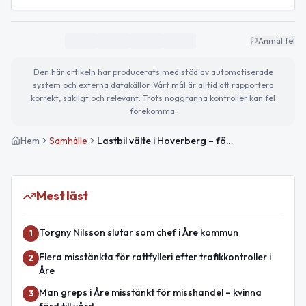
Anmäl fel
Den här artikeln har producerats med stöd av automatiserade
system och externa datakällor. Vårt mål är alltid att rapportera
korrekt, sakligt och relevant. Trots noggranna kontroller kan fel
förekomma.
Hem
Samhälle
Lastbil välte i Hoverberg – föraren klarade sig oskadd
Mest läst
Torgny Nilsson slutar som chef i Åre kommun
1
Flera misstänkta för rattfylleri efter trafikkontroller i
2
Åre
Man greps i Åre misstänkt för misshandel – kvinna
3