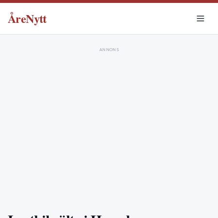
ÅreNytt
ANNONS