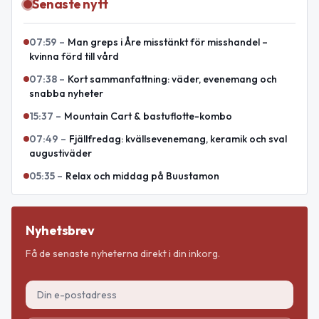
Senaste nytt
07:59
–
Man greps i Åre misstänkt för misshandel –
kvinna förd till vård
07:38
–
Kort sammanfattning: väder, evenemang och
snabba nyheter
15:37
–
Mountain Cart & bastuflotte-kombo
07:49
–
Fjällfredag: kvällsevenemang, keramik och sval
augustiväder
05:35
–
Relax och middag på Buustamon
Nyhetsbrev
Få de senaste nyheterna direkt i din inkorg.