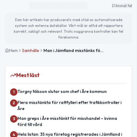
Anmäl fel
Den här artikeln har producerats med stöd av automatiserade
system och externa datakällor. Vårt mål är alltid att rapportera
korrekt, sakligt och relevant. Trots noggranna kontroller kan fel
förekomma.
Hem
Samhälle
Man i Jämtland misstänks för omfattande barnsexbrott
Mest läst
Torgny Nilsson slutar som chef i Åre kommun
1
Flera misstänkta för rattfylleri efter trafikkontroller i
2
Åre
Man greps i Åre misstänkt för misshandel – kvinna
3
förd till vård
Hela listan: 35 nya företag registrerades i Jämtland i
4