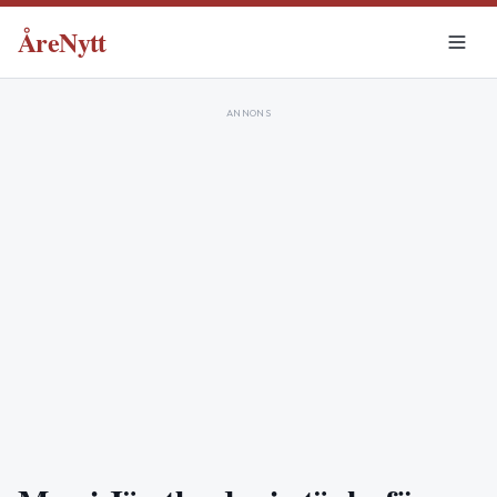
ÅreNytt
ANNONS