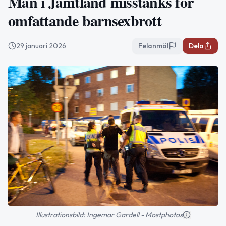
Man i Jämtland misstänks för
omfattande barnsexbrott
29 januari 2026
Felanmäl
Dela
Illustrationsbild: Ingemar Gardell - Mostphotos