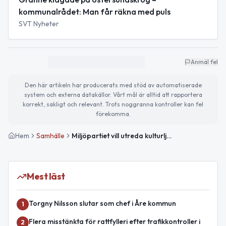
kommunalrådet: Man får räkna med puls
SVT Nyheter
Anmäl fel
Den här artikeln har producerats med stöd av automatiserade
system och externa datakällor. Vårt mål är alltid att rapportera
korrekt, sakligt och relevant. Trots noggranna kontroller kan fel
förekomma.
Hem
Samhälle
Miljöpartiet vill utreda kulturljudzoner efter besök på Jazzköket i Östersund
Mest läst
Torgny Nilsson slutar som chef i Åre kommun
1
Flera misstänkta för rattfylleri efter trafikkontroller i
2