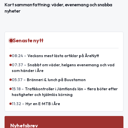
Kort sammanfattning: väder, evenemang och snabba
nyheter
Senaste nytt
08:24
–
Veckans mest lästa artiklar på ÅreNytt
07:37
–
Snabbt om väder, helgens evenemang och vad
som händer i Åre
05:37
–
Bränneri & lunch på Buustamon
15:18
–
Trafikkontroller i Jämtlands län – flera böter efter
hastigheter och hjälmlös körning
11:32
–
Hyr en E‑MTB i Åre
Nyhetsbrev