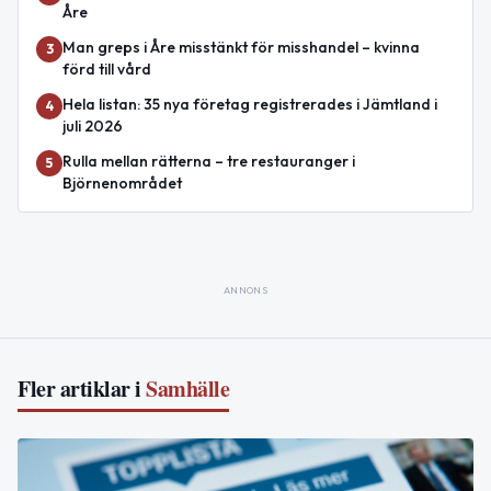
Åre
Man greps i Åre misstänkt för misshandel – kvinna
3
förd till vård
Hela listan: 35 nya företag registrerades i Jämtland i
4
juli 2026
Rulla mellan rätterna – tre restauranger i
5
Björnenområdet
ANNONS
Fler artiklar i
Samhälle