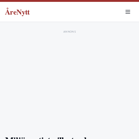
ÅreNytt
ANNONS