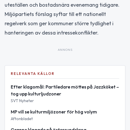
uteställen och bostadsnära evenemang tidigare.
Miljöpartiets förslag syftar till ett nationellt
regelverk som ger kommuner större tydlighet i
hanteringen av dessa intressekonflikter.
ANNONS
RELEVANTA KÄLLOR
Efter klagomål: Partiledare möttes på Jazzköket –
tog upp kulturljudzoner
SVT Nyheter
MP vill se kulturmiljözoner för hög volym
Aftonbladet
Granne klagade på östersundskrog –