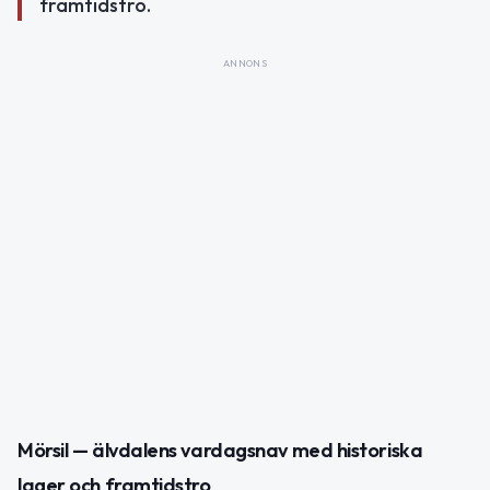
framtidstro.
ANNONS
Mörsil — älvdalens vardagsnav med historiska
lager och framtidstro