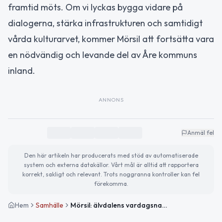
framtid möts. Om vi lyckas bygga vidare på
dialogerna, stärka infrastrukturen och samtidigt
vårda kulturarvet, kommer Mörsil att fortsätta vara
en nödvändig och levande del av Åre kommuns
inland.
ANNONS
Anmäl fel
Den här artikeln har producerats med stöd av automatiserade
system och externa datakällor. Vårt mål är alltid att rapportera
korrekt, sakligt och relevant. Trots noggranna kontroller kan fel
förekomma.
Hem
Samhälle
Mörsil: älvdalens vardagsnav med historia, kraft och framtidstro