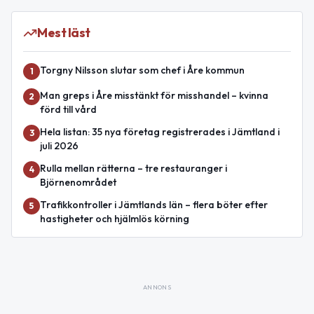
Mest läst
Torgny Nilsson slutar som chef i Åre kommun
1
Man greps i Åre misstänkt för misshandel – kvinna
2
förd till vård
Hela listan: 35 nya företag registrerades i Jämtland i
3
juli 2026
Rulla mellan rätterna – tre restauranger i
4
Björnenområdet
Trafikkontroller i Jämtlands län – flera böter efter
5
hastigheter och hjälmlös körning
ANNONS