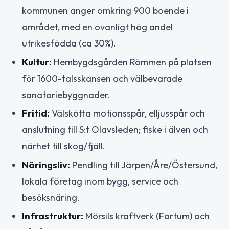
kommunen anger omkring 900 boende i
området, med en ovanligt hög andel
utrikesfödda (ca 30%).
Kultur:
Hembygdsgården Römmen på platsen
för 1600-talsskansen och välbevarade
sanatoriebyggnader.
Fritid:
Välskötta motionsspår, elljusspår och
anslutning till S:t Olavsleden; fiske i älven och
närhet till skog/fjäll.
Näringsliv:
Pendling till Järpen/Åre/Östersund,
lokala företag inom bygg, service och
besöksnäring.
Infrastruktur:
Mörsils kraftverk (Fortum) och