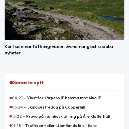
Kort sammanfattning: väder, evenemang och snabba
nyheter
Senaste nytt
06:21
–
Vinst för Järpens IF hemma mot Alnö IF
05:24
–
Skaldjursfredag på Copperhill
15:22
–
Prova på inomhusklättring på Åre Klätterhall
15:18
–
Trafikkontroller i Jämtlands län – flera