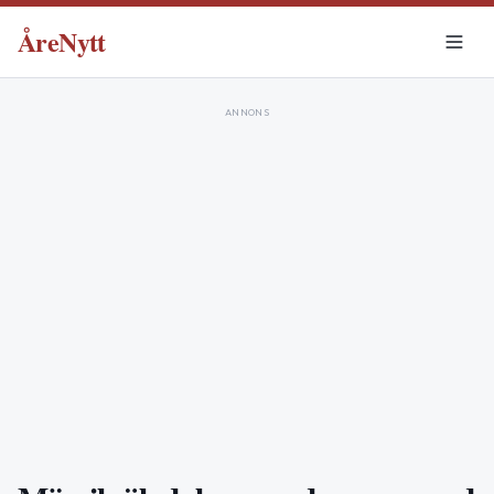
ÅreNytt
ANNONS