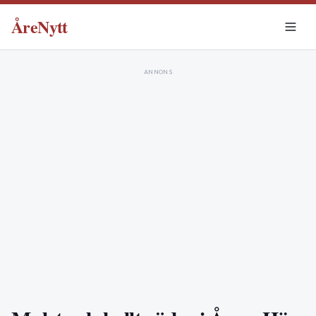
ÅreNytt
ANNONS