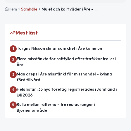
Hem
Samhälle
Mulet och kallt väder i Åre – Hög elprisnivå idag
Mest läst
Torgny Nilsson slutar som chef i Åre kommun
1
Flera misstänkta för rattfylleri efter trafikkontroller i
2
Åre
Man greps i Åre misstänkt för misshandel – kvinna
3
förd till vård
Hela listan: 35 nya företag registrerades i Jämtland i
4
juli 2026
Rulla mellan rätterna – tre restauranger i
5
Björnenområdet