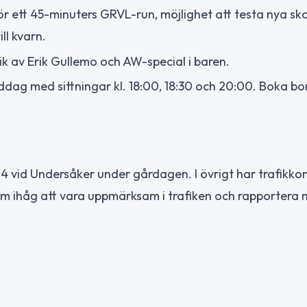
för ett 45-minuters GRVL-run, möjlighet att testa nya sk
ll kvarn.
k av Erik Gullemo och AW-special i baren.
ddag med sittningar kl. 18:00, 18:30 och 20:00. Boka bor
14 vid Undersåker under gårdagen. I övrigt har trafikkon
m ihåg att vara uppmärksam i trafiken och rapportera 