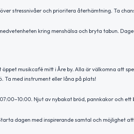
 över stressnivåer och prioritera återhämtning. Ta chan
ka medvetenheten kring menshälsa och bryta tabun. Dagen
et öppet musikcafé mitt i Åre by. Alla är välkomna att spe
ö. Ta med instrument eller låna på plats!
 07:00–10:00. Njut av nybakat bröd, pannkakor och ett b
Starta dagen med inspirerande samtal och möjlighet att