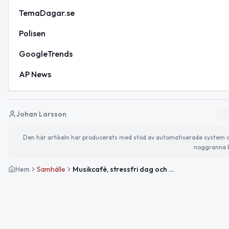
TemaDagar.se
Polisen
GoogleTrends
AP News
Johan Larsson
Den här artikeln har producerats med stöd av automatiserade system och 
noggranna k
Hem
Samhälle
Musikcafé, stressfri dag och helgens evenemang