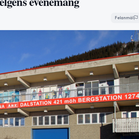
 helgens evenemang
Felanmäl