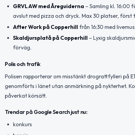
GRVL AW med Åreguiderna
– Samling kl. 16:00 
avslut med pizza och dryck. Max 30 platser, först ti
After Work på Copperhill
från 16:30 med livemusi
Skaldjursplatå på Copperhill
– Lyxig skaldjursmi
förväg.
Polis och trafik
Polisen rapporterar om misstänkt drograttfylleri på E
genomförts i länet utan anmärkning på nykterhet. Ko
påverkat körsätt.
Trendar på Google Search just nu:
konkurs