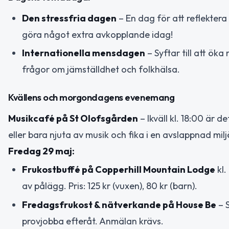
Den stressfria dagen
– En dag för att reflektera
göra något extra avkopplande idag!
Internationella mensdagen
– Syftar till att ö
frågor om jämställdhet och folkhälsa.
Kvällens och morgondagens evenemang
Musikcafé på St Olofsgården
– Ikväll kl. 18:00 är d
eller bara njuta av musik och fika i en avslappnad milj
Fredag 29 maj:
Frukostbuffé på Copperhill Mountain Lodge
kl.
av pålägg. Pris: 125 kr (vuxen), 80 kr (barn).
Fredagsfrukost & nätverkande på House Be
– 
provjobba efteråt. Anmälan krävs.