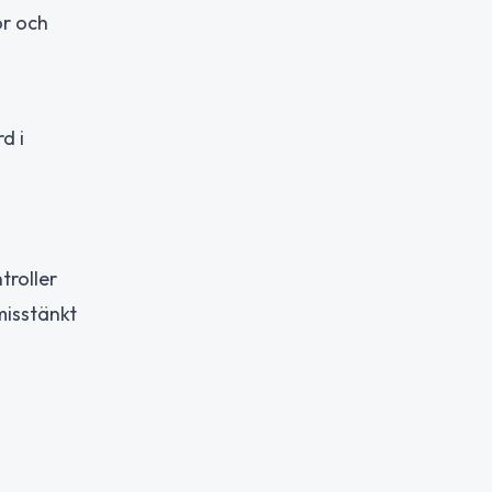
or och
d i
troller
misstänkt