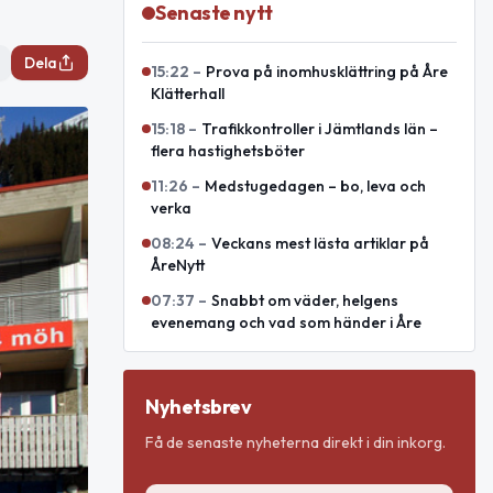
Senaste nytt
Dela
15:22
–
Prova på inomhusklättring på Åre
Klätterhall
15:18
–
Trafikkontroller i Jämtlands län –
flera hastighetsböter
11:26
–
Medstugedagen – bo, leva och
verka
08:24
–
Veckans mest lästa artiklar på
ÅreNytt
07:37
–
Snabbt om väder, helgens
evenemang och vad som händer i Åre
Nyhetsbrev
Få de senaste nyheterna direkt i din inkorg.