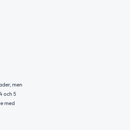
rader, men
4 och 5
ete med