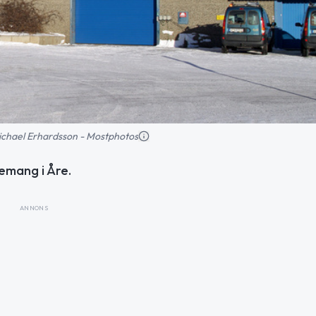
 Michael Erhardsson - Mostphotos
nemang i Åre.
ANNONS