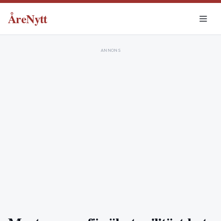
ÅreNytt
ANNONS