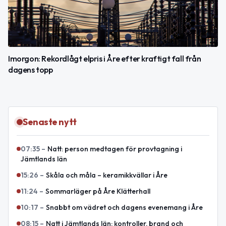
Imorgon: Rekordlågt elpris i Åre efter kraftigt fall från
dagens topp
Senaste nytt
07:35
–
Natt: person medtagen för provtagning i
Jämtlands län
15:26
–
Skåla och måla – keramikkvällar i Åre
11:24
–
Sommarläger på Åre Klätterhall
10:17
–
Snabbt om vädret och dagens evenemang i Åre
08:15
–
Natt i Jämtlands län: kontroller, brand och