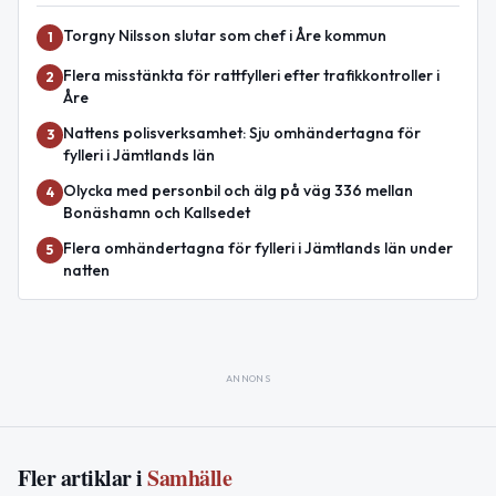
Torgny Nilsson slutar som chef i Åre kommun
1
Flera misstänkta för rattfylleri efter trafikkontroller i
2
Åre
Nattens polisverksamhet: Sju omhändertagna för
3
fylleri i Jämtlands län
Olycka med personbil och älg på väg 336 mellan
4
Bonäshamn och Kallsedet
Flera omhändertagna för fylleri i Jämtlands län under
5
natten
ANNONS
Fler artiklar i
Samhälle