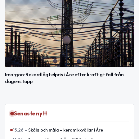
Imorgon: Rekordlågt elpris i Åre efter kraftigt fall från
dagens topp
Senaste nytt
15:26
–
Skåla och måla – keramikkvällar i Åre