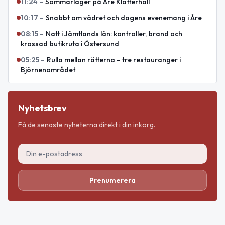
11:24
–
Sommarläger på Åre Klätterhall
10:17
–
Snabbt om vädret och dagens evenemang i Åre
08:15
–
Natt i Jämtlands län: kontroller, brand och
krossad butikruta i Östersund
05:25
–
Rulla mellan rätterna – tre restauranger i
Björnenområdet
Nyhetsbrev
Få de senaste nyheterna direkt i din inkorg.
Prenumerera