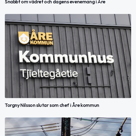
Snabbt om vädret och dagens evenemang i Åre
Torgny Nilsson slutar som chef i Åre kommun