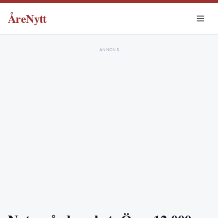
ÅreNytt
ANNONS