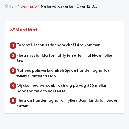
Hem
Samhälle
Naturvårdsverket: Över 12 000 ansökningar till elbilspremien sedan starten
Mest läst
Torgny Nilsson slutar som chef i Åre kommun
1
Flera misstänkta för rattfylleri efter trafikkontroller i
2
Åre
Nattens polisverksamhet: Sju omhändertagna för
3
fylleri i Jämtlands län
Olycka med personbil och älg på väg 336 mellan
4
Bonäshamn och Kallsedet
Flera omhändertagna för fylleri i Jämtlands län under
5
natten