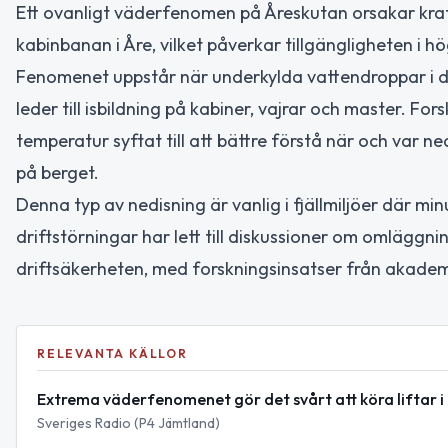
Ett ovanligt väderfenomen på Åreskutan orsakar kraft
kabinbanan i Åre, vilket påverkar tillgängligheten i 
Fenomenet uppstår när underkylda vattendroppar i dimm
leder till isbildning på kabiner, vajrar och master. F
temperatur syftat till att bättre förstå när och var 
på berget.
Denna typ av nedisning är vanlig i fjällmiljöer där mi
driftstörningar har lett till diskussioner om omläggn
driftsäkerheten, med forskningsinsatser från akademi
RELEVANTA KÄLLOR
Extrema väderfenomenet gör det svårt att köra liftar i
Sveriges Radio (P4 Jämtland)