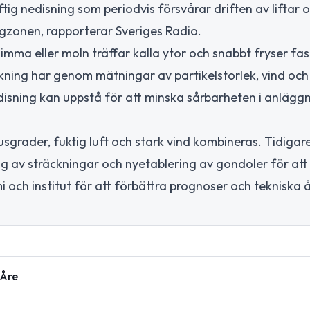
ig nedisning som periodvis försvårar driften av liftar 
högzonen, rapporterar Sveriges Radio.
a eller moln träffar kalla ytor och snabbt fryser fast,
orskning har genom mätningar av partikelstorlek, vind och
nedisning kan uppstå för att minska sårbarheten i anläg
nusgrader, fuktig luft och stark vind kombineras. Tidigar
ing av sträckningar och nyetablering av gondoler för att
 och institut för att förbättra prognoser och tekniska 
 Åre