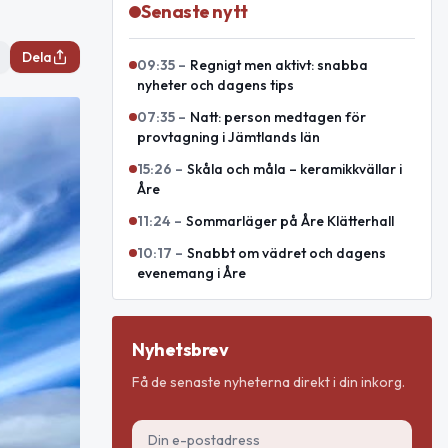
Senaste nytt
Dela
09:35
–
Regnigt men aktivt: snabba
nyheter och dagens tips
07:35
–
Natt: person medtagen för
provtagning i Jämtlands län
15:26
–
Skåla och måla – keramikkvällar i
Åre
11:24
–
Sommarläger på Åre Klätterhall
10:17
–
Snabbt om vädret och dagens
evenemang i Åre
Nyhetsbrev
Få de senaste nyheterna direkt i din inkorg.