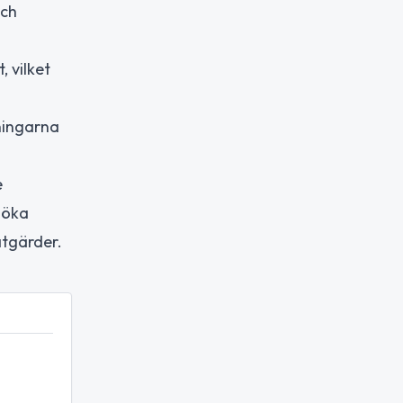
och
 vilket
gningarna
e
 öka
åtgärder.