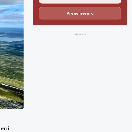
Prenumerera
ANNONS
en i