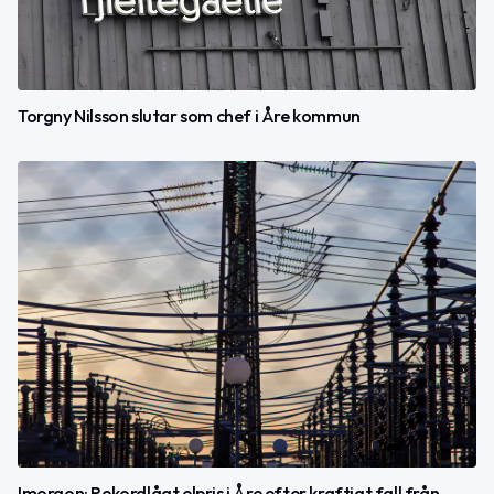
Torgny Nilsson slutar som chef i Åre kommun
Imorgon: Rekordlågt elpris i Åre efter kraftigt fall från