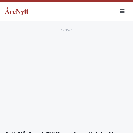
ÅreNytt
ANNONS