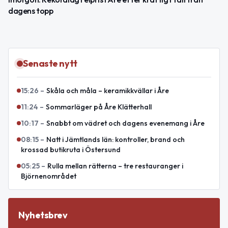
dagens topp
Senaste nytt
15:26
–
Skåla och måla – keramikkvällar i Åre
11:24
–
Sommarläger på Åre Klätterhall
10:17
–
Snabbt om vädret och dagens evenemang i Åre
08:15
–
Natt i Jämtlands län: kontroller, brand och
krossad butikruta i Östersund
05:25
–
Rulla mellan rätterna – tre restauranger i
Björnenområdet
Nyhetsbrev