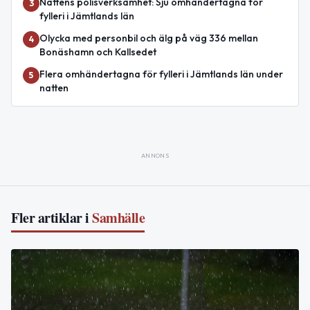
Nattens polisverksamhet: Sju omhändertagna för
3
fylleri i Jämtlands län
Olycka med personbil och älg på väg 336 mellan
4
Bonäshamn och Kallsedet
Flera omhändertagna för fylleri i Jämtlands län under
5
natten
ANNONS
Fler artiklar i
Samhälle