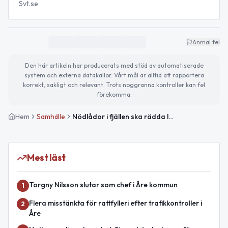
Svt.se
Anmäl fel
Den här artikeln har producerats med stöd av automatiserade
system och externa datakällor. Vårt mål är alltid att rapportera
korrekt, sakligt och relevant. Trots noggranna kontroller kan fel
förekomma.
Hem
Samhälle
Nödlådor i fjällen ska rädda liv vid nödsituationer
Mest läst
Torgny Nilsson slutar som chef i Åre kommun
1
Flera misstänkta för rattfylleri efter trafikkontroller i
2
Åre