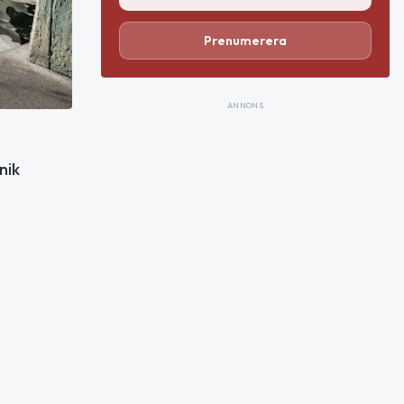
Prenumerera
ANNONS
nik