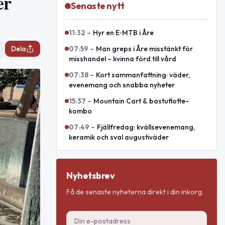
er
Senaste nytt
11:32
–
Hyr en E‑MTB i Åre
Dela
07:59
–
Man greps i Åre misstänkt för
misshandel – kvinna förd till vård
07:38
–
Kort sammanfattning: väder,
evenemang och snabba nyheter
15:37
–
Mountain Cart & bastuflotte-
kombo
07:49
–
Fjällfredag: kvällsevenemang,
keramik och sval augustiväder
Nyhetsbrev
Få de senaste nyheterna direkt i din inkorg.