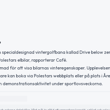
e
 specialdesignad vintergolfbana kallad Drive below zer
olestars elbilar, rapporterar Café.
rmad för att visa bilarnas vinteregenskaper. Upplevelsen
re kan boka via Polestars webbplats eller på plats i Åre
demonstrationsaktivitet under sportlovsveckorna.
externa datakällor. Vårt mål är alltid att rapportera korrekt, sakligt och relev