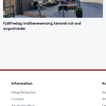
Fjällfredag: kvällsevenemang, keramik och sval
augustiväder
Information
K
Integritetspolicy
Ko
Cookies
An
Användarvillkor
Om