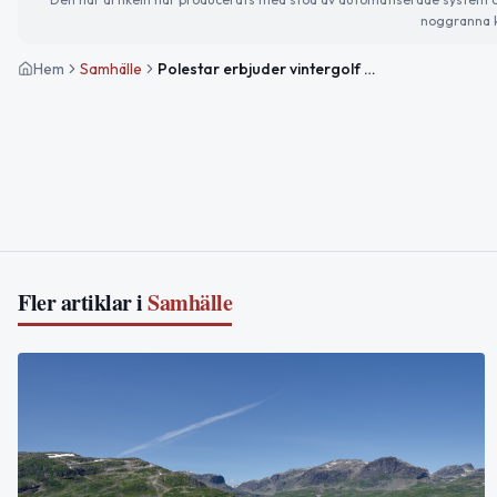
noggranna k
Hem
Samhälle
Polestar erbjuder vintergolf och elbilsprovkörning i Åre under sportlovet
Fler artiklar i
Samhälle