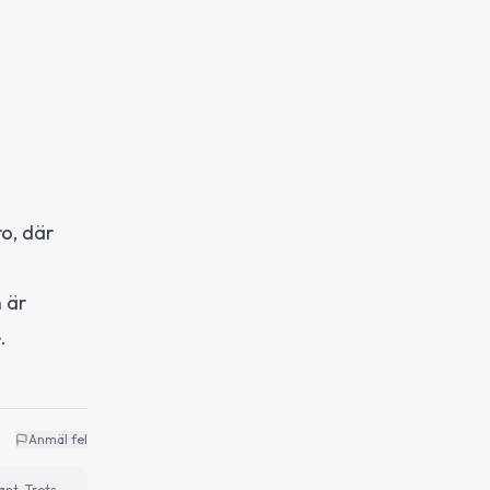
o, där
 är
.
Anmäl fel
ant. Trots