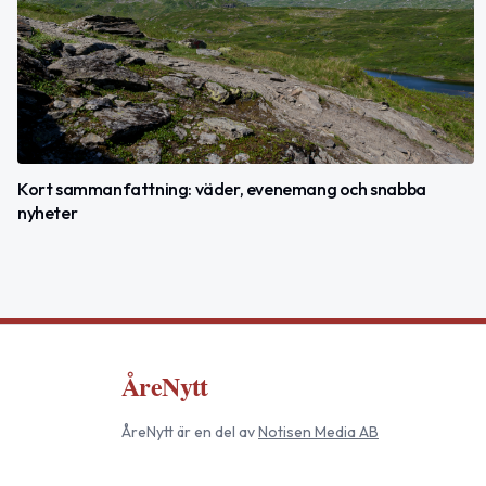
Kort sammanfattning: väder, evenemang och snabba
nyheter
ÅreNytt
ÅreNytt
är en del av
Notisen Media AB