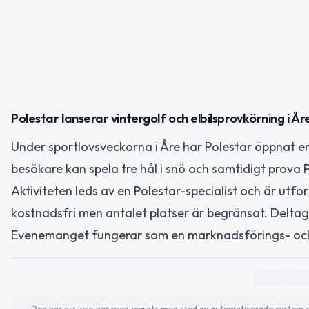
Polestar lanserar vintergolf och elbilsprovkörning i År
Under sportlovsveckorna i Åre har Polestar öppnat en
besökare kan spela tre hål i snö och samtidigt prova P
Aktiviteten leds av en Polestar-specialist och är utfo
kostnadsfri men antalet platser är begränsat. Deltaga
Evenemanget fungerar som en marknadsförings- och 
Den här artikeln har producerats med stöd av automatiserade system och 