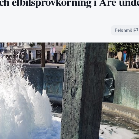
och elbilsprovkörning i Åre und
Felanmäl