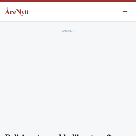
ÅreNytt
ANNONS