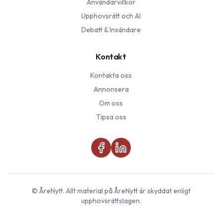
Användarvillkor
Upphovsrätt och AI
Debatt & Insändare
Kontakt
Kontakta oss
Annonsera
Om oss
Tipsa oss
©
ÅreNytt
. Allt material på
ÅreNytt
är skyddat enligt
upphovsrättslagen.