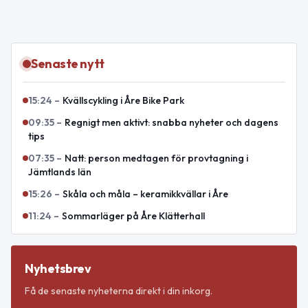
Senaste nytt
15:24
–
Kvällscykling i Åre Bike Park
09:35
–
Regnigt men aktivt: snabba nyheter och dagens
tips
07:35
–
Natt: person medtagen för provtagning i
Jämtlands län
15:26
–
Skåla och måla – keramikkvällar i Åre
11:24
–
Sommarläger på Åre Klätterhall
Nyhetsbrev
Få de senaste nyheterna direkt i din inkorg.