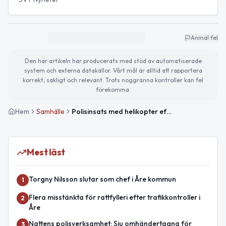
Anmäl fel
Den här artikeln har producerats med stöd av automatiserade
system och externa datakällor. Vårt mål är alltid att rapportera
korrekt, sakligt och relevant. Trots noggranna kontroller kan fel
förekomma.
Hem
Samhälle
Polisinsats med helikopter efter inbrott i Nälden
Mest läst
Torgny Nilsson slutar som chef i Åre kommun
1
Flera misstänkta för rattfylleri efter trafikkontroller i
2
Åre
Nattens polisverksamhet: Sju omhändertagna för
3