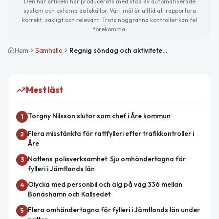
Den här artikeln har producerats med stöd av automatiserade
system och externa datakällor. Vårt mål är alltid att rapportera
korrekt, sakligt och relevant. Trots noggranna kontroller kan fel
förekomma.
Hem
Samhälle
Regnig söndag och aktiviteter för barn i Åre
Mest läst
Torgny Nilsson slutar som chef i Åre kommun
1
Flera misstänkta för rattfylleri efter trafikkontroller i
2
Åre
Nattens polisverksamhet: Sju omhändertagna för
3
fylleri i Jämtlands län
Olycka med personbil och älg på väg 336 mellan
4
Bonäshamn och Kallsedet
Flera omhändertagna för fylleri i Jämtlands län under
5