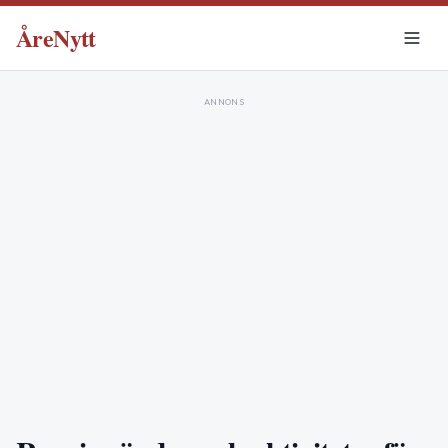
ÅreNytt
ANNONS