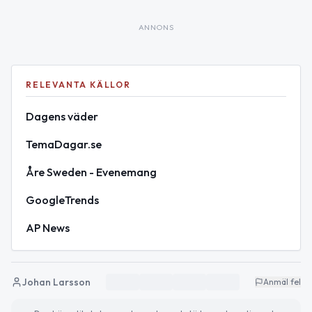
ANNONS
RELEVANTA KÄLLOR
Dagens väder
TemaDagar.se
Åre Sweden - Evenemang
GoogleTrends
AP News
Johan Larsson
Anmäl fel