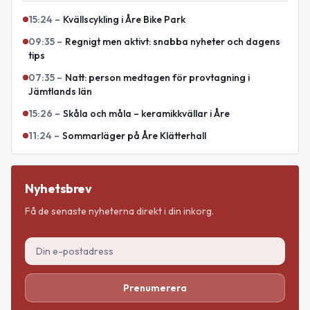
15:24
–
Kvällscykling i Åre Bike Park
09:35
–
Regnigt men aktivt: snabba nyheter och dagens
tips
07:35
–
Natt: person medtagen för provtagning i
Jämtlands län
15:26
–
Skåla och måla – keramikkvällar i Åre
11:24
–
Sommarläger på Åre Klätterhall
Nyhetsbrev
Få de senaste nyheterna direkt i din inkorg.
Prenumerera