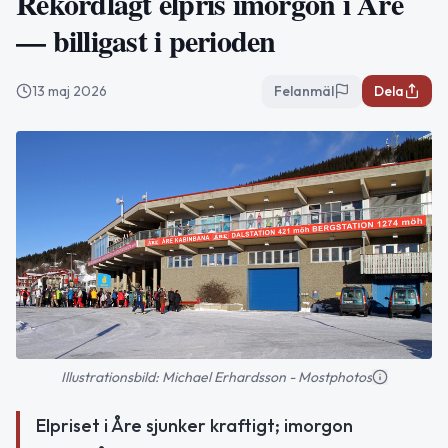
Rekordlågt elpris imorgon i Åre
— billigast i perioden
13 maj 2026
Felanmäl
Dela
Illustrationsbild: Michael Erhardsson - Mostphotos
Elpriset i Åre sjunker kraftigt; imorgon