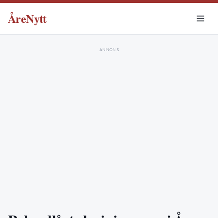
ÅreNytt
ANNONS