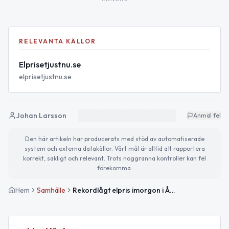
RELEVANTA KÄLLOR
Elprisetjustnu.se
elprisetjustnu.se
Johan Larsson
Anmäl fel
Den här artikeln har producerats med stöd av automatiserade
system och externa datakällor. Vårt mål är alltid att rapportera
korrekt, sakligt och relevant. Trots noggranna kontroller kan fel
förekomma.
Hem
Samhälle
Rekordlågt elpris imorgon i Åre — billigast i perioden