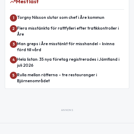
Mest läst
Torgny Nilsson slutar som chef i Åre kommun
1
Flera misstänkta för rattfylleri efter trafikkontroller i
2
Åre
Man greps i Åre misstänkt för misshandel – kvinna
3
förd till vård
Hela listan: 35 nya företag registrerades i Jämtland i
4
juli 2026
Rulla mellan rätterna – tre restauranger i
5
Björnenområdet
ANNONS