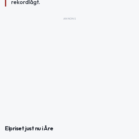
rekordlågt.
ANNONS
Elpriset just nu i Åre