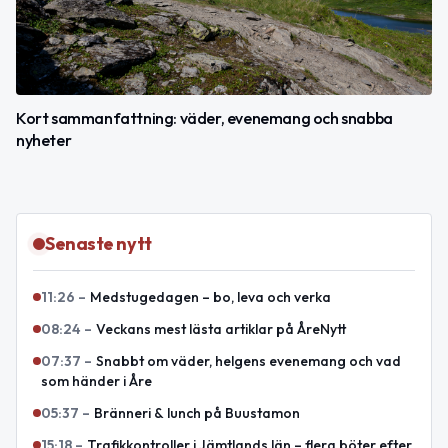
Kort sammanfattning: väder, evenemang och snabba
nyheter
Senaste nytt
11:26
–
Medstugedagen – bo, leva och verka
08:24
–
Veckans mest lästa artiklar på ÅreNytt
07:37
–
Snabbt om väder, helgens evenemang och vad
som händer i Åre
05:37
–
Bränneri & lunch på Buustamon
15:18
–
Trafikkontroller i Jämtlands län – flera böter efter