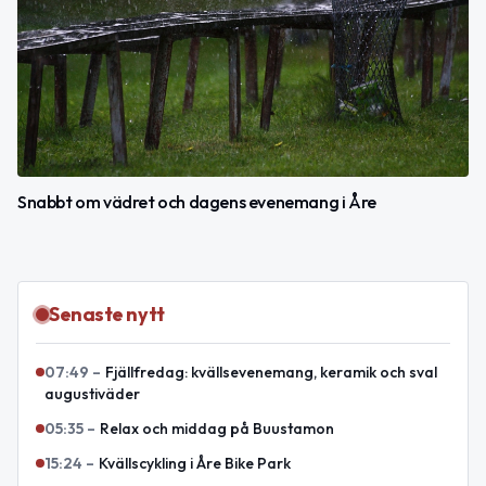
Snabbt om vädret och dagens evenemang i Åre
Senaste nytt
07:49
–
Fjällfredag: kvällsevenemang, keramik och sval
augustiväder
05:35
–
Relax och middag på Buustamon
15:24
–
Kvällscykling i Åre Bike Park