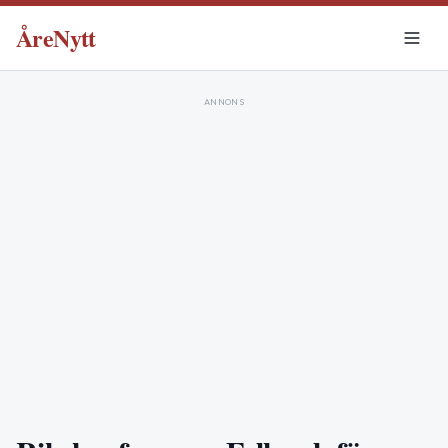
ÅreNytt
ANNONS