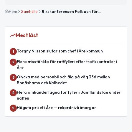
Hem
Samhälle
Rikskonferensen Folk och försvar pågår i Sälen
Mest läst
Torgny Nilsson slutar som chef i Åre kommun
1
Flera misstänkta för rattfylleri efter trafikkontroller i
2
Åre
Olycka med personbil och älg på väg 336 mellan
3
Bonäshamn och Kallsedet
Flera omhändertagna för fylleri i Jämtlands län under
4
natten
Högsta priset i Åre — rekordnivå imorgon
5