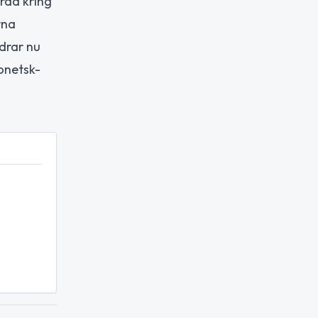
rad kring
rna
ndrar nu
Donetsk-