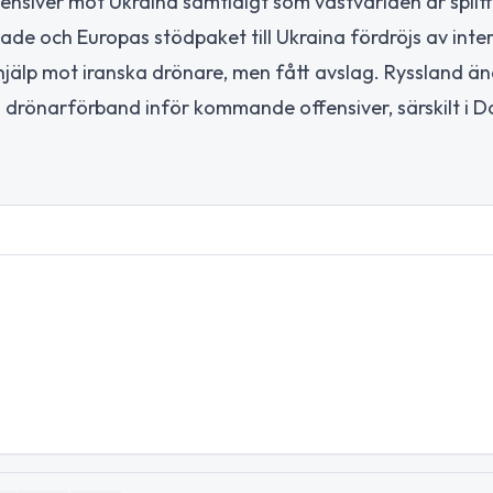
ensiver mot Ukraina samtidigt som västvärlden är splitt
tade och Europas stödpaket till Ukraina fördröjs av inte
A hjälp mot iranska drönare, men fått avslag. Ryssland ä
och drönarförband inför kommande offensiver, särskilt i 