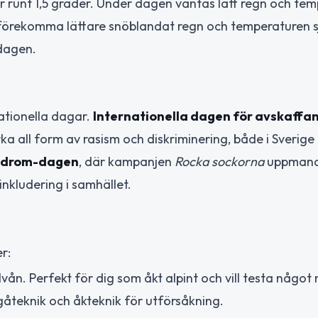
 runt 1,5 grader. Under dagen väntas lätt regn och te
et förekomma lättare snöblandat regn och temperaturen 
 dagen.
ationella dagar.
Internationella dagen för avskaffa
a all form av rasism och diskriminering, både i Sverige
yndrom-dagen
, där kampanjen
Rocka sockorna
uppmanar 
inkludering i samhället.
r:
n. Perfekt för dig som åkt alpint och vill testa något n
gåteknik och åkteknik för utförsåkning.