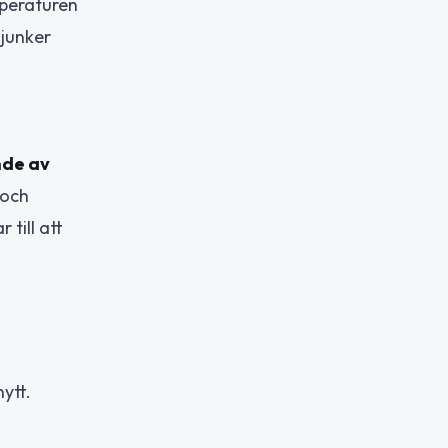
mperaturen
sjunker
nde av
 och
till att
ytt.