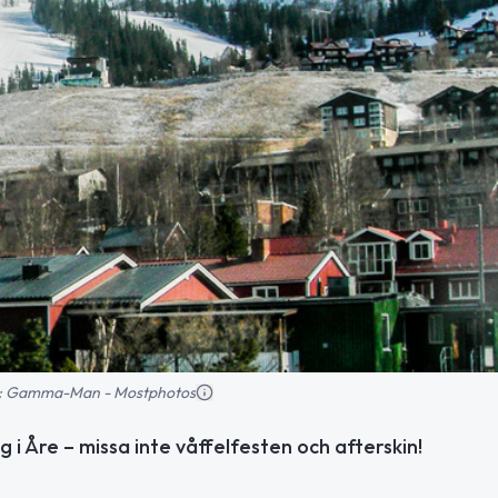
ild: Gamma-Man - Mostphotos
 Åre – missa inte våffelfesten och afterskin!