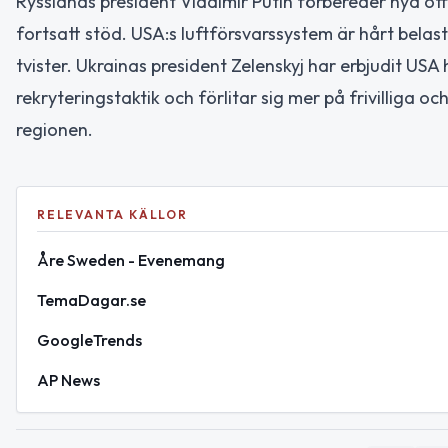
Rysslands president Vladimir Putin förbereder nya off
fortsatt stöd. USA:s luftförsvarssystem är hårt belas
tvister. Ukrainas president Zelenskyj har erbjudit US
rekryteringstaktik och förlitar sig mer på frivilliga 
regionen.
RELEVANTA KÄLLOR
Åre Sweden - Evenemang
TemaDagar.se
GoogleTrends
AP News