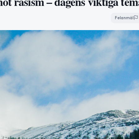
ot rasism – dagens viktiga te
Felanmäl