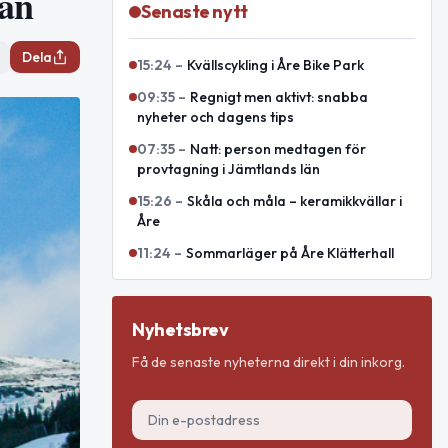
man
Senaste nytt
Dela
15:24
–
Kvällscykling i Åre Bike Park
09:35
–
Regnigt men aktivt: snabba
nyheter och dagens tips
07:35
–
Natt: person medtagen för
provtagning i Jämtlands län
15:26
–
Skåla och måla – keramikkvällar i
Åre
11:24
–
Sommarläger på Åre Klätterhall
Nyhetsbrev
Få de senaste nyheterna direkt i din inkorg.