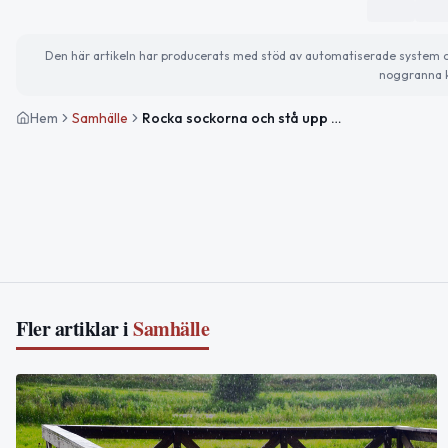
Den här artikeln har producerats med stöd av automatiserade system och 
noggranna k
Hem
Samhälle
Rocka sockorna och stå upp mot rasism – dagens viktiga teman
Fler artiklar i
Samhälle