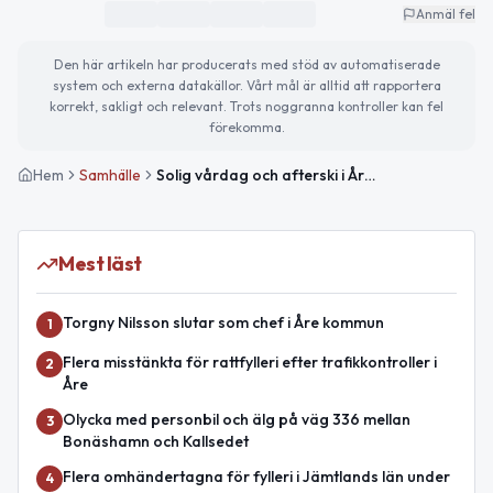
Anmäl fel
Den här artikeln har producerats med stöd av automatiserade
system och externa datakällor. Vårt mål är alltid att rapportera
korrekt, sakligt och relevant. Trots noggranna kontroller kan fel
förekomma.
Hem
Samhälle
Solig vårdag och afterski i Åre – missa inte kvällens evenemang
Mest läst
Torgny Nilsson slutar som chef i Åre kommun
1
Flera misstänkta för rattfylleri efter trafikkontroller i
2
Åre
Olycka med personbil och älg på väg 336 mellan
3
Bonäshamn och Kallsedet
Flera omhändertagna för fylleri i Jämtlands län under
4