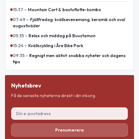
15:37
–
Mountain Cart & bastuflotte-kombo
07:49
–
Fjällfredag: kvällsevenemang, keramik och sval
augustiväder
05:35
–
Relax och middag på Buustamon
15:24
–
Kvällscykling i Åre Bike Park
09:35
–
Regnigt men aktivt: snabba nyheter och dagens
tips
Nyhetsbrev
Få de senaste nyheterna direkt i din inkorg.
Prenumerera