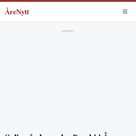
ÅreNytt
ANNONS