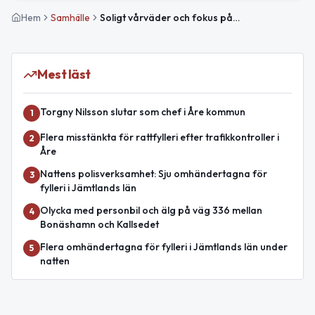
Hem
Samhälle
Soligt vårväder och fokus på binas viktiga roll
Mest läst
Torgny Nilsson slutar som chef i Åre kommun
1
Flera misstänkta för rattfylleri efter trafikkontroller i
2
Åre
Nattens polisverksamhet: Sju omhändertagna för
3
fylleri i Jämtlands län
Olycka med personbil och älg på väg 336 mellan
4
Bonäshamn och Kallsedet
Flera omhändertagna för fylleri i Jämtlands län under
5
natten