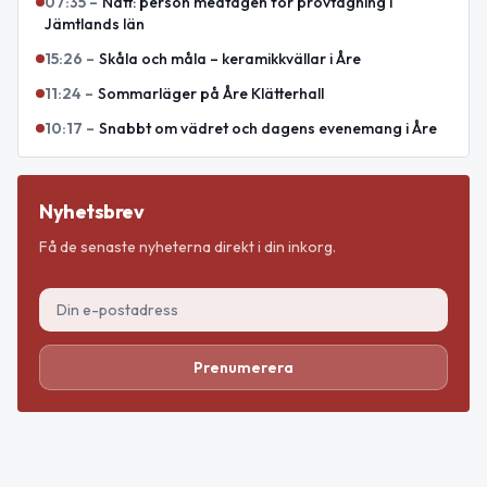
07:35
–
Natt: person medtagen för provtagning i
Jämtlands län
15:26
–
Skåla och måla – keramikkvällar i Åre
11:24
–
Sommarläger på Åre Klätterhall
10:17
–
Snabbt om vädret och dagens evenemang i Åre
Nyhetsbrev
Få de senaste nyheterna direkt i din inkorg.
Prenumerera