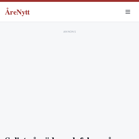
ÅreNytt
ANNONS