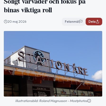
Soligt vårväder och fokus på
binas viktiga roll
20 maj 2026
Felanmäl
Dela
Illustrationsbild: Roland Magnusson - Mostphotos