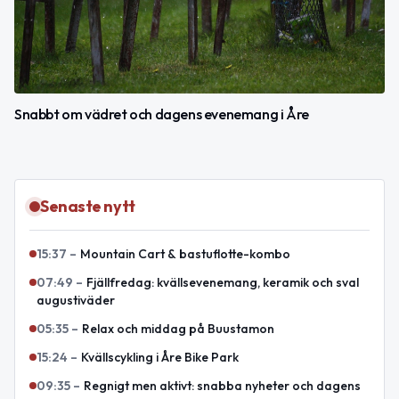
Snabbt om vädret och dagens evenemang i Åre
Senaste nytt
15:37
–
Mountain Cart & bastuflotte-kombo
07:49
–
Fjällfredag: kvällsevenemang, keramik och sval
augustiväder
05:35
–
Relax och middag på Buustamon
15:24
–
Kvällscykling i Åre Bike Park
09:35
–
Regnigt men aktivt: snabba nyheter och dagens