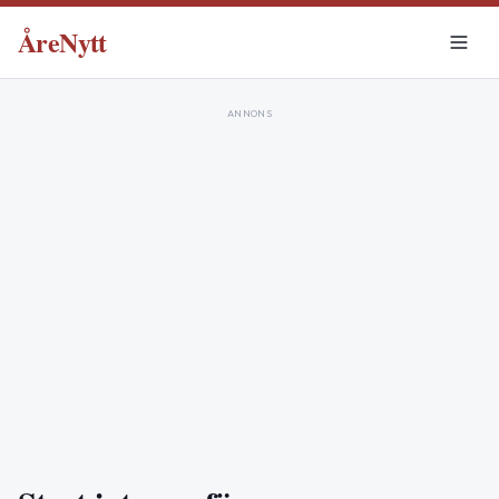
ÅreNytt
ANNONS