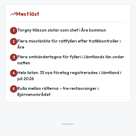
Mest läst
Torgny Nilsson slutar som chef i Åre kommun
1
Flera misstänkta för rattfylleri efter trafikkontroller i
2
Åre
Flera omhändertagna för fylleri i Jämtlands län under
3
natten
Hela listan: 35 nya företag registrerades i Jämtland i
4
juli 2026
Rulla mellan rätterna – tre restauranger i
5
Björnenområdet
ANNONS