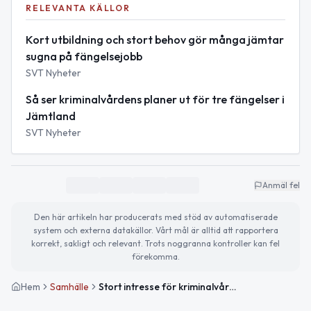
RELEVANTA KÄLLOR
Kort utbildning och stort behov gör många jämtar
sugna på fängelsejobb
SVT Nyheter
Så ser kriminalvårdens planer ut för tre fängelser i
Jämtland
SVT Nyheter
Anmäl fel
Den här artikeln har producerats med stöd av automatiserade
system och externa datakällor. Vårt mål är alltid att rapportera
korrekt, sakligt och relevant. Trots noggranna kontroller kan fel
förekomma.
Hem
Samhälle
Stort intresse för kriminalvårdsjobb i Jämtland tack vare kort utbildning och nya anstalter