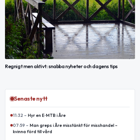
Regnigt men aktivt: snabba nyheter och dagens tips
Senaste nytt
11:32
–
Hyr en E‑MTB i Åre
07:59
–
Man greps i Åre misstänkt för misshandel –
kvinna förd till vård