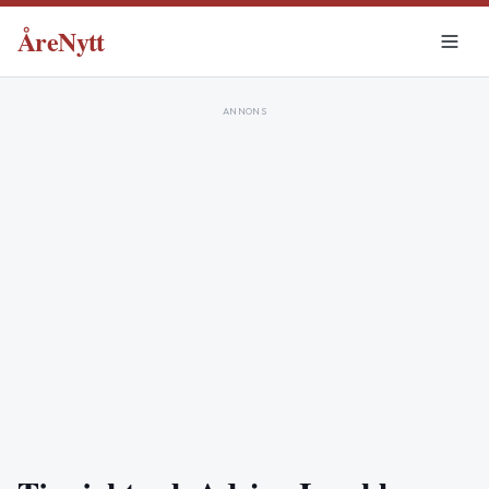
ÅreNytt
ANNONS