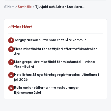
Hem
Samhälle
Tjuvjakt och Adrian Lux klara för Åre Sessions 2026
Mest läst
Torgny Nilsson slutar som chef i Åre kommun
1
Flera misstänkta för rattfylleri efter trafikkontroller i
2
Åre
Man greps i Åre misstänkt för misshandel – kvinna
3
förd till vård
Hela listan: 35 nya företag registrerades i Jämtland i
4
juli 2026
Rulla mellan rätterna – tre restauranger i
5
Björnenområdet