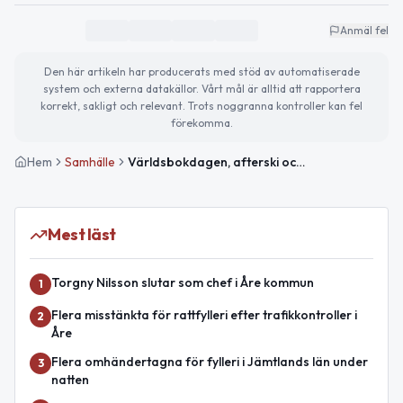
Anmäl fel
Den här artikeln har producerats med stöd av automatiserade
system och externa datakällor. Vårt mål är alltid att rapportera
korrekt, sakligt och relevant. Trots noggranna kontroller kan fel
förekomma.
Hem
Samhälle
Världsbokdagen, afterski och vädervarning i fjällen
Mest läst
Torgny Nilsson slutar som chef i Åre kommun
1
Flera misstänkta för rattfylleri efter trafikkontroller i
2
Åre
Flera omhändertagna för fylleri i Jämtlands län under
3
natten