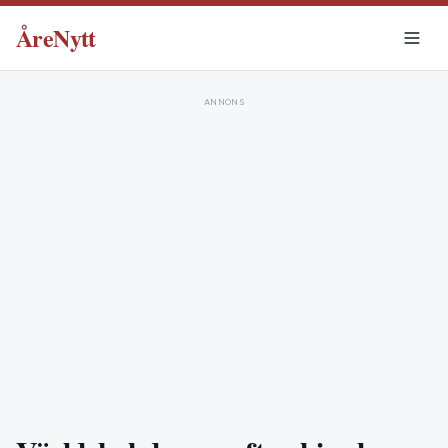
ÅreNytt
ANNONS