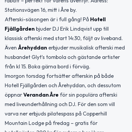
rabatt – perfekt för vårens äventyr. Adress:
Stationsvägen 16, mitt i Åre by.
Afterski-säsongen är i full gång! På
Hotell
Fjällgården
bjuder DJ Erik Lindqvist upp till
klassisk afterski med start 14:30, följt av liveband.
Även
Årehyddan
erbjuder musikalisk afterski med
husbandet Glyt’s tombola och gästande artister
från kl 15. Boka gärna bord i förväg.
Imorgon torsdag fortsätter afterskin på både
Hotell Fjällgården och Årehyddan, och dessutom
öppnar
Verandan Åre
för sin populära afterski
med liveunderhållning och DJ. För den som vill
varva ner erbjuds pilatespass på Copperhill
Mountain Lodge på fredag – gratis för