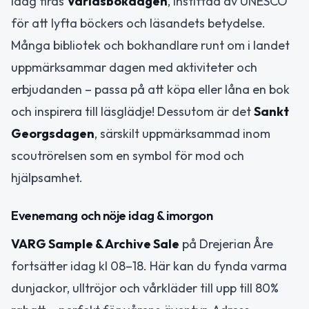
Idag firas
Världsbokdagen
, instiftad av UNESCO
för att lyfta böckers och läsandets betydelse.
Många bibliotek och bokhandlare runt om i landet
uppmärksammar dagen med aktiviteter och
erbjudanden – passa på att köpa eller låna en bok
och inspirera till läsglädje! Dessutom är det
Sankt
Georgsdagen
, särskilt uppmärksammad inom
scoutrörelsen som en symbol för mod och
hjälpsamhet.
Evenemang och nöje idag & imorgon
VARG Sample & Archive Sale
på Drejerian Åre
fortsätter idag kl 08–18. Här kan du fynda varma
dunjackor, ulltröjor och vårkläder till upp till 80%