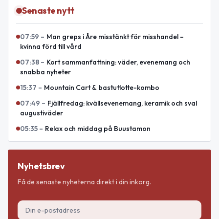
Senaste nytt
07:59
–
Man greps i Åre misstänkt för misshandel –
kvinna förd till vård
07:38
–
Kort sammanfattning: väder, evenemang och
snabba nyheter
15:37
–
Mountain Cart & bastuflotte-kombo
07:49
–
Fjällfredag: kvällsevenemang, keramik och sval
augustiväder
05:35
–
Relax och middag på Buustamon
Nyhetsbrev
Få de senaste nyheterna direkt i din inkorg.