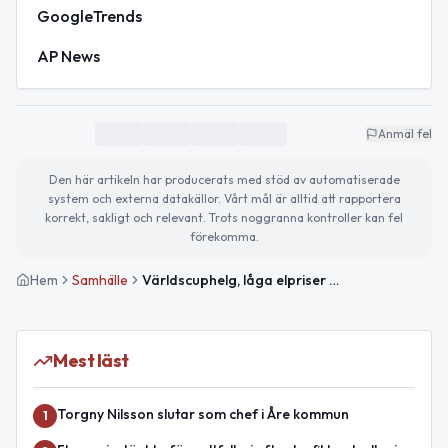
GoogleTrends
AP News
Anmäl fel
Den här artikeln har producerats med stöd av automatiserade
system och externa datakällor. Vårt mål är alltid att rapportera
korrekt, sakligt och relevant. Trots noggranna kontroller kan fel
förekomma.
Hem
Samhälle
Världscuphelg, låga elpriser och evenemang i Åre
Mest läst
Torgny Nilsson slutar som chef i Åre kommun
1