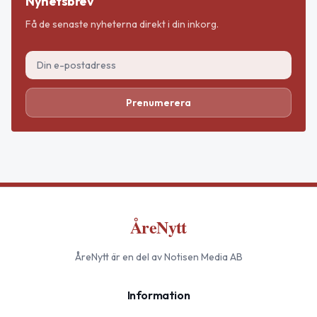
Nyhetsbrev
Få de senaste nyheterna direkt i din inkorg.
Prenumerera
ÅreNytt
ÅreNytt
är en del av Notisen Media AB
Information