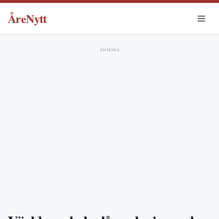
ÅreNytt
ANNONS