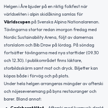
Helgen i Åre bjuder på en riktig folkfest när
världseliten i alpin skidåkning samlas för
Världscupen
på Svenska Alpina Nationalarenan.
Tävlingarna startar redan imorgon fredag med
Nordic Sustainability Arena, följt av damernas
storslalom och Bib Draw på lördag. På söndag
fortsätter tävlingarna med nya starttider (09.30
och 12.30). I publikområdet finns läktare,
storbildsskärm samt mat och dryck. Biljetter kan
köpas både i förväg och på plats.
Under hela helgen arrangeras mängder av afterski
och nöjesevenemang på byns restauranger och
barer. Bland annat:
Carlsbergtältet
– Afterski med livemusik direkt