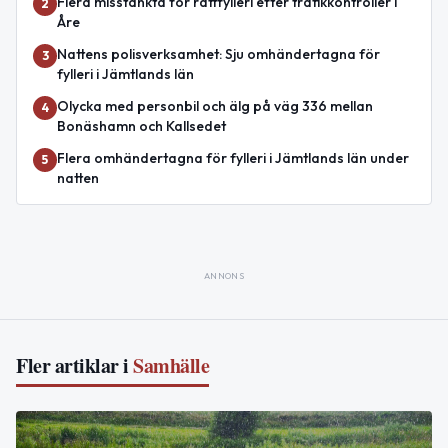
Flera misstänkta för rattfylleri efter trafikkontroller i
2
Åre
Nattens polisverksamhet: Sju omhändertagna för
3
fylleri i Jämtlands län
Olycka med personbil och älg på väg 336 mellan
4
Bonäshamn och Kallsedet
Flera omhändertagna för fylleri i Jämtlands län under
5
natten
ANNONS
Fler artiklar i
Samhälle