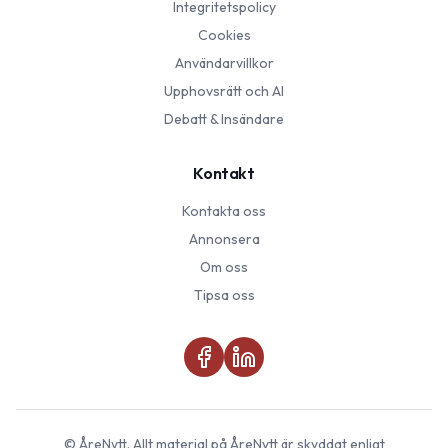
Integritetspolicy
Cookies
Användarvillkor
Upphovsrätt och AI
Debatt & Insändare
Kontakt
Kontakta oss
Annonsera
Om oss
Tipsa oss
©
ÅreNytt
. Allt material på
ÅreNytt
är skyddat enligt