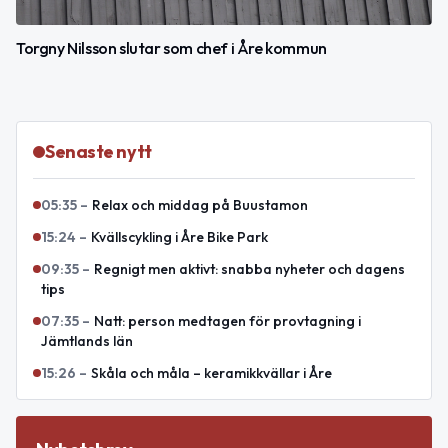
Torgny Nilsson slutar som chef i Åre kommun
Senaste nytt
05:35
–
Relax och middag på Buustamon
15:24
–
Kvällscykling i Åre Bike Park
09:35
–
Regnigt men aktivt: snabba nyheter och dagens
tips
07:35
–
Natt: person medtagen för provtagning i
Jämtlands län
15:26
–
Skåla och måla – keramikkvällar i Åre