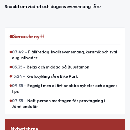
Snabbt om vädret och dagens evenemang i Åre
Senaste nytt
07:49
–
Fjällfredag: kvällsevenemang, keramik och sval
augustiväder
05:35
–
Relax och middag på Buustamon
15:24
–
Kvällscykling i Åre Bike Park
09:35
–
Regnigt men aktivt: snabba nyheter och dagens
tips
07:35
–
Natt: person medtagen för provtagning i
Jämtlands län
Nyhetsbrev