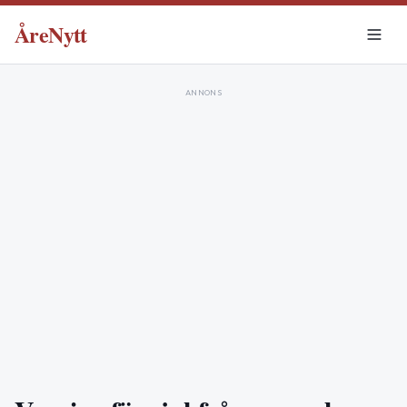
ÅreNytt
ANNONS