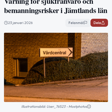
Varning för sjukfrånvaro och
bemanningsrisker i Jämtlands län
23 januari 2026
Felanmäl
Dela
Illustrationsbild: User_76523 - Mostphotos