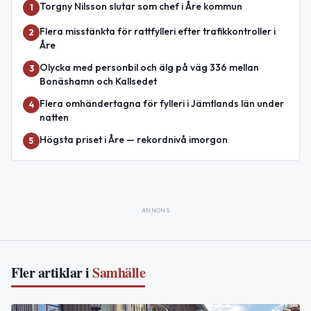
Torgny Nilsson slutar som chef i Åre kommun
1
Flera misstänkta för rattfylleri efter trafikkontroller i
2
Åre
Olycka med personbil och älg på väg 336 mellan
3
Bonäshamn och Kallsedet
Flera omhändertagna för fylleri i Jämtlands län under
4
natten
Högsta priset i Åre — rekordnivå imorgon
5
ANNONS
Fler artiklar i
Samhälle