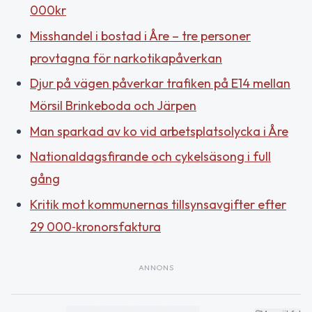
000kr
Misshandel i bostad i Åre – tre personer
provtagna för narkotikapåverkan
Djur på vägen påverkar trafiken på E14 mellan
Mörsil Brinkeboda och Järpen
Man sparkad av ko vid arbetsplatsolycka i Åre
Nationaldagsfirande och cykelsäsong i full
gång
Kritik mot kommunernas tillsynsavgifter efter
29 000‑kronorsfaktura
ANNONS