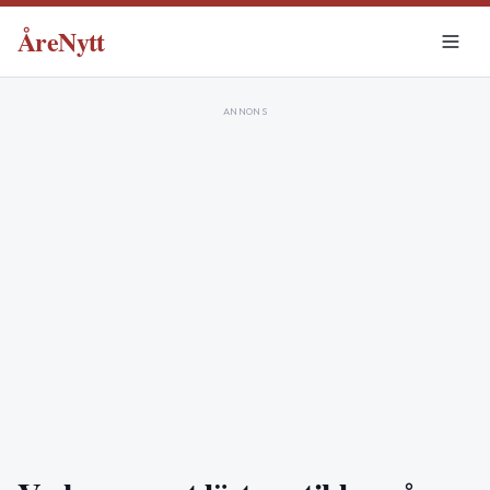
ÅreNytt
ANNONS