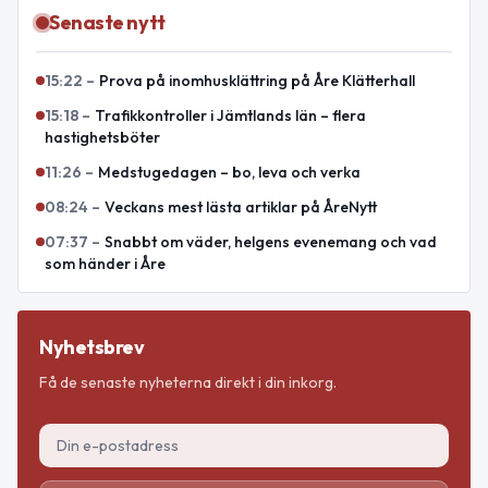
Senaste nytt
15:22
–
Prova på inomhusklättring på Åre Klätterhall
15:18
–
Trafikkontroller i Jämtlands län – flera
hastighetsböter
11:26
–
Medstugedagen – bo, leva och verka
08:24
–
Veckans mest lästa artiklar på ÅreNytt
07:37
–
Snabbt om väder, helgens evenemang och vad
som händer i Åre
Nyhetsbrev
Få de senaste nyheterna direkt i din inkorg.