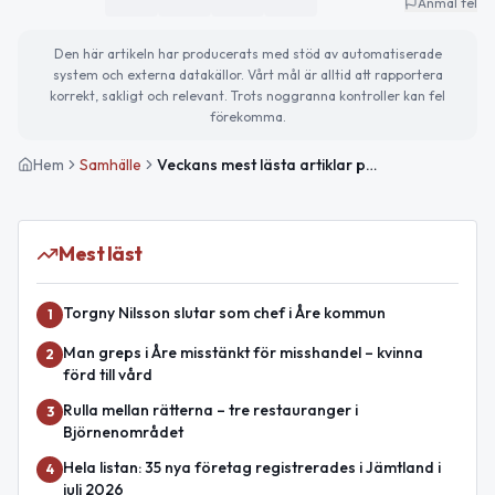
Anmäl fel
Den här artikeln har producerats med stöd av automatiserade
system och externa datakällor. Vårt mål är alltid att rapportera
korrekt, sakligt och relevant. Trots noggranna kontroller kan fel
förekomma.
Hem
Samhälle
Veckans mest lästa artiklar på ÅreNytt
Mest läst
Torgny Nilsson slutar som chef i Åre kommun
1
Man greps i Åre misstänkt för misshandel – kvinna
2
förd till vård
Rulla mellan rätterna – tre restauranger i
3
Björnenområdet
Hela listan: 35 nya företag registrerades i Jämtland i
4
juli 2026