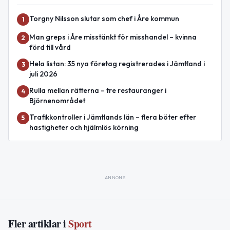
Torgny Nilsson slutar som chef i Åre kommun
1
Man greps i Åre misstänkt för misshandel – kvinna
2
förd till vård
Hela listan: 35 nya företag registrerades i Jämtland i
3
juli 2026
Rulla mellan rätterna – tre restauranger i
4
Björnenområdet
Trafikkontroller i Jämtlands län – flera böter efter
5
hastigheter och hjälmlös körning
ANNONS
Fler artiklar i
Sport