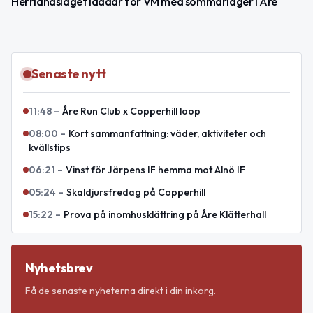
Herrlandslaget laddar för VM med sommarläger i Åre
Senaste nytt
11:48
–
Åre Run Club x Copperhill loop
08:00
–
Kort sammanfattning: väder, aktiviteter och
kvällstips
06:21
–
Vinst för Järpens IF hemma mot Alnö IF
05:24
–
Skaldjursfredag på Copperhill
15:22
–
Prova på inomhusklättring på Åre Klätterhall
Nyhetsbrev
Få de senaste nyheterna direkt i din inkorg.