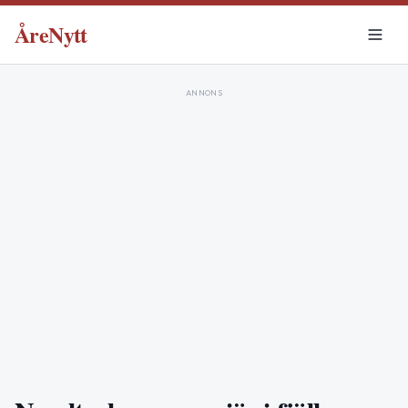
ÅreNytt
ANNONS