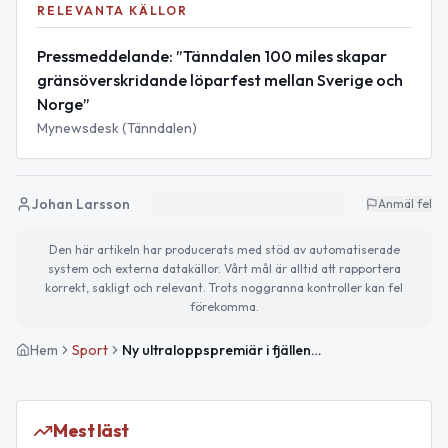
RELEVANTA KÄLLOR
Pressmeddelande: ”Tänndalen 100 miles skapar
gränsöverskridande löparfest mellan Sverige och
Norge”
Mynewsdesk (Tänndalen)
Johan Larsson
Anmäl fel
Den här artikeln har producerats med stöd av automatiserade
system och externa datakällor. Vårt mål är alltid att rapportera
korrekt, sakligt och relevant. Trots noggranna kontroller kan fel
förekomma.
Hem
Sport
Ny ultraloppspremiär i fjällen: Tänndalen 100 miles går även in i Norge
Mest läst