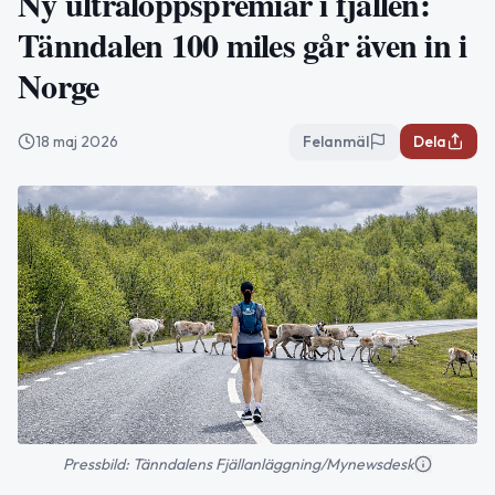
Ny ultraloppspremiär i fjällen:
Tänndalen 100 miles går även in i
Norge
18 maj 2026
Felanmäl
Dela
Pressbild: Tänndalens Fjällanläggning/Mynewsdesk