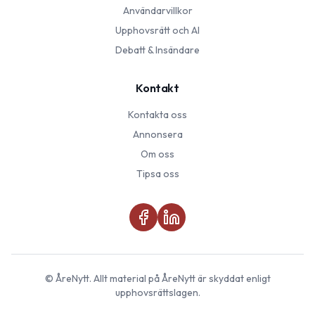
Användarvillkor
Upphovsrätt och AI
Debatt & Insändare
Kontakt
Kontakta oss
Annonsera
Om oss
Tipsa oss
©
ÅreNytt
. Allt material på
ÅreNytt
är skyddat enligt
upphovsrättslagen.