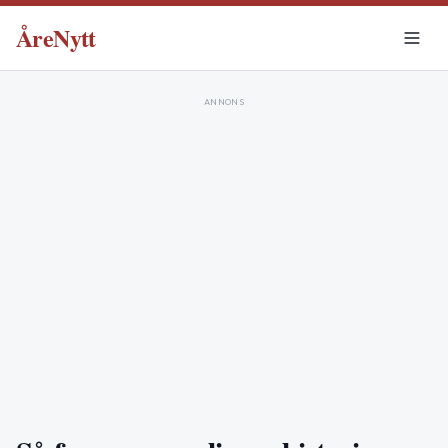
ÅreNytt
ANNONS