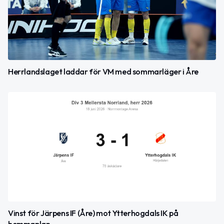
Herrlandslaget laddar för VM med sommarläger i Åre
Vinst för Järpens IF (Åre) mot Ytterhogdals IK på
hemmaplan