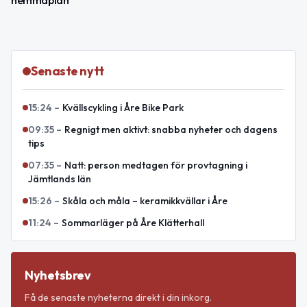
Senaste nytt
15:24
–
Kvällscykling i Åre Bike Park
09:35
–
Regnigt men aktivt: snabba nyheter och dagens
tips
07:35
–
Natt: person medtagen för provtagning i
Jämtlands län
15:26
–
Skåla och måla – keramikkvällar i Åre
11:24
–
Sommarläger på Åre Klätterhall
Nyhetsbrev
Få de senaste nyheterna direkt i din inkorg.