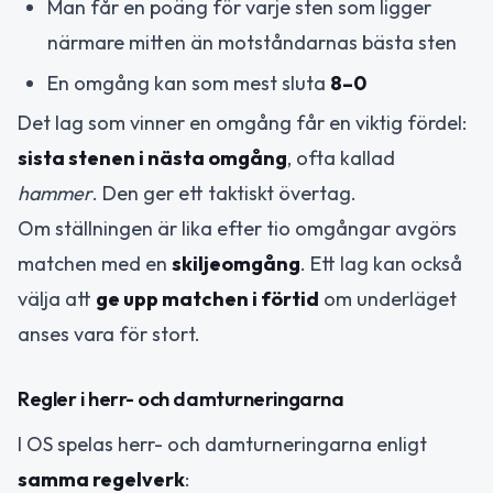
Man får en poäng för varje sten som ligger
närmare mitten än motståndarnas bästa sten
En omgång kan som mest sluta
8–0
Det lag som vinner en omgång får en viktig fördel:
sista stenen i nästa omgång
, ofta kallad
hammer
. Den ger ett taktiskt övertag.
Om ställningen är lika efter tio omgångar avgörs
matchen med en
skiljeomgång
. Ett lag kan också
välja att
ge upp matchen i förtid
om underläget
anses vara för stort.
Regler i herr- och damturneringarna
I OS spelas herr- och damturneringarna enligt
samma regelverk
: