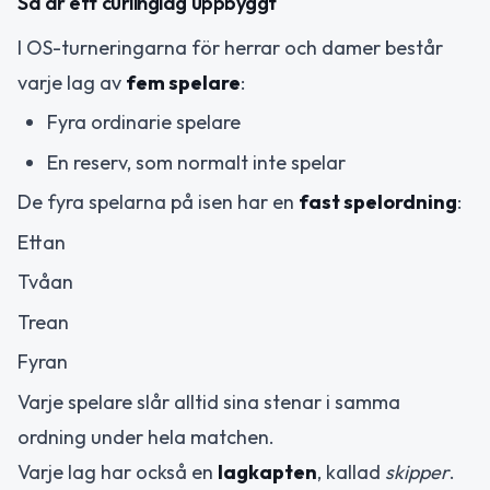
Så är ett curlinglag uppbyggt
I OS-turneringarna för herrar och damer består
varje lag av
fem spelare
:
Fyra ordinarie spelare
En reserv, som normalt inte spelar
De fyra spelarna på isen har en
fast spelordning
:
Ettan
Tvåan
Trean
Fyran
Varje spelare slår alltid sina stenar i samma
ordning under hela matchen.
Varje lag har också en
lagkapten
, kallad
skipper
.