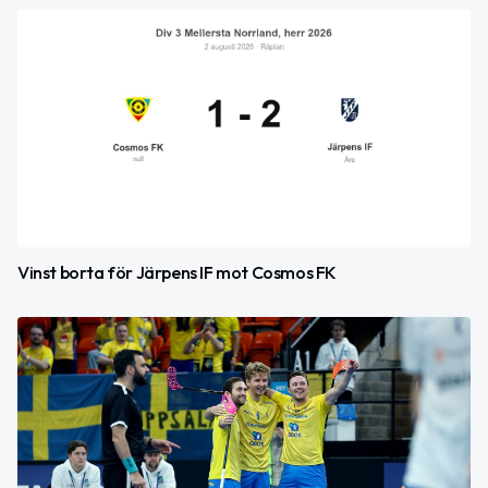
Vinst borta för Järpens IF mot Cosmos FK