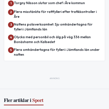
Torgny Nilsson slutar som chef i Åre kommun
1
Flera misstänkta för rattfylleri efter trafikkontroller i
2
Åre
Nattens polisverksamhet: Sju omhändertagna för
3
fylleri i Jämtlands län
Olycka med personbil och älg på väg 336 mellan
4
Bonäshamn och Kallsedet
Flera omhändertagna för fylleri i Jämtlands län under
5
natten
ANNONS
Fler artiklar i
Sport