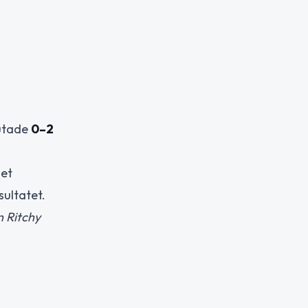
lutade
0–2
get
sultatet.
 Ritchy