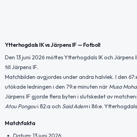
Ytterhogdals IK vs Järpens IF — Fotboll
Den 13 juni 2026 möttes Ytterhogdals IK och Järpens I
till Järpens IF.
Matchbilden avgjordes under andra halvlek. I den 67
utökade ledningen i den 79:e minuten när
Musa Moh
Järpens IF gjorde flera byten i slutskedet av matchen
Atou Pongou
i 82:a och
Said Adem
i 86:e. Ytterhogdals
Matchfakta
Datum: 13 juni 2026