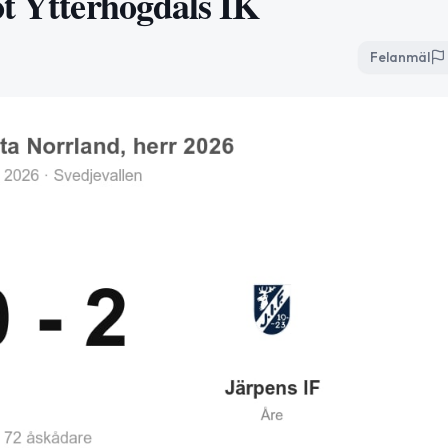
ot Ytterhogdals IK
Felanmäl