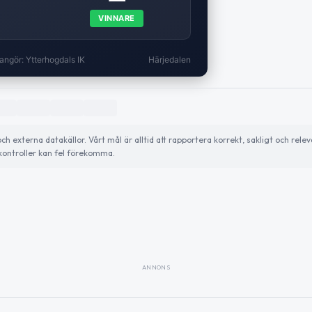
VINNARE
angör: Ytterhogdals IK
Härjedalen
externa datakällor. Vårt mål är alltid att rapportera korrekt, sakligt och relev
ontroller kan fel förekomma.
ANNONS