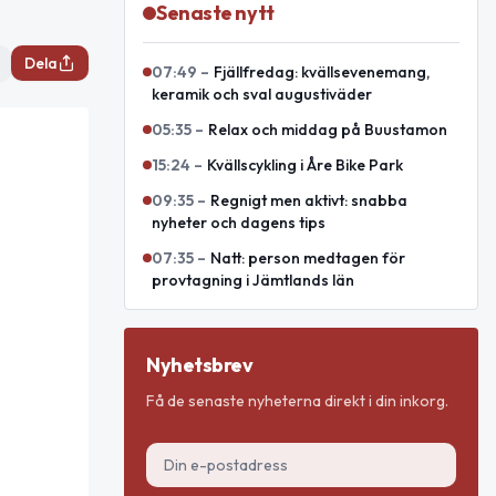
Senaste nytt
Dela
07:49
–
Fjällfredag: kvällsevenemang,
keramik och sval augustiväder
05:35
–
Relax och middag på Buustamon
15:24
–
Kvällscykling i Åre Bike Park
09:35
–
Regnigt men aktivt: snabba
nyheter och dagens tips
07:35
–
Natt: person medtagen för
provtagning i Jämtlands län
Nyhetsbrev
Få de senaste nyheterna direkt i din inkorg.