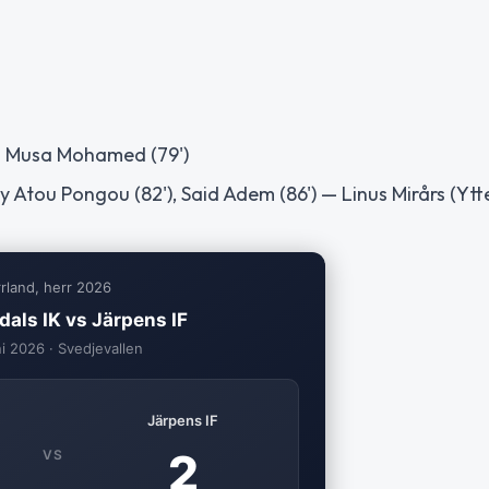
d Musa Mohamed (79')
 Atou Pongou (82'), Said Adem (86') — Linus Mirårs (Yt
rrland, herr 2026
dals IK vs Järpens IF
ni 2026 · Svedjevallen
Järpens IF
2
VS