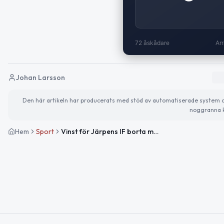
72 åskådare
Arr
Johan Larsson
Den här artikeln har producerats med stöd av automatiserade system och 
noggranna k
Hem
Sport
Vinst för Järpens IF borta mot Ytterhogdals IK