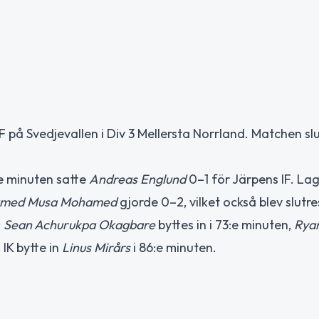
F på Svedjevallen i Div 3 Mellersta Norrland. Matchen s
:e minuten satte
Andreas Englund
0–1 för Järpens IF. La
amed Musa Mohamed
gjorde 0–2, vilket också blev slutre
:
Sean Achurukpa Okagbare
byttes in i 73:e minuten,
Ryan
 IK bytte in
Linus Mirårs
i 86:e minuten.