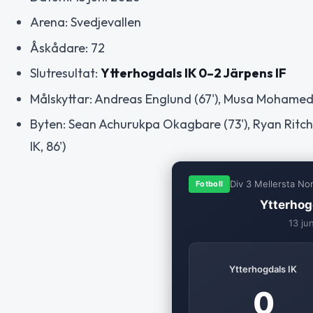
Arena: Svedjevallen
Åskådare: 72
Slutresultat:
Ytterhogdals IK 0–2 Järpens IF
Målskyttar: Andreas Englund (67'), Musa Mohame
Byten: Sean Achurukpa Okagbare (73'), Ryan Ritchy
IK, 86')
Div 3 Mellersta No
Fotboll
Ytterhog
13 ju
Ytterhogdals IK
0