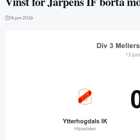
Vinst för Järpens IF borta m
14 juni 2026