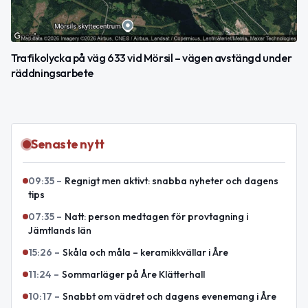
Trafikolycka på väg 633 vid Mörsil – vägen avstängd under
räddningsarbete
Senaste nytt
09:35
–
Regnigt men aktivt: snabba nyheter och dagens
tips
07:35
–
Natt: person medtagen för provtagning i
Jämtlands län
15:26
–
Skåla och måla – keramikkvällar i Åre
11:24
–
Sommarläger på Åre Klätterhall
10:17
–
Snabbt om vädret och dagens evenemang i Åre