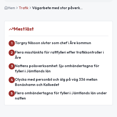
Hem
Trafik
Vägarbete med stor påverkan på E14 mellan Undersåkers Kyrka och Hålland avslutat
Mest läst
Torgny Nilsson slutar som chef i Åre kommun
1
Flera misstänkta för rattfylleri efter trafikkontroller i
2
Åre
Nattens polisverksamhet: Sju omhändertagna för
3
fylleri i Jämtlands län
Olycka med personbil och älg på väg 336 mellan
4
Bonäshamn och Kallsedet
Flera omhändertagna för fylleri i Jämtlands län under
5
natten