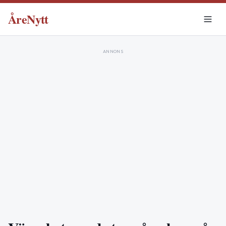
ÅreNytt
ANNONS