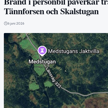
Brand i personbil påverkar tr
Tännforsen och Skalstugan
6 juni 2026