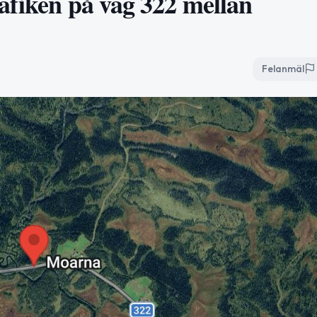
afiken på väg 322 mellan
Felanmäl