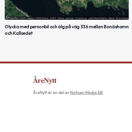
Olycka med personbil och älg på väg 336 mellan Bonäshamn
och Kallsedet
ÅreNytt
ÅreNytt
är en del av
Notisen Media AB