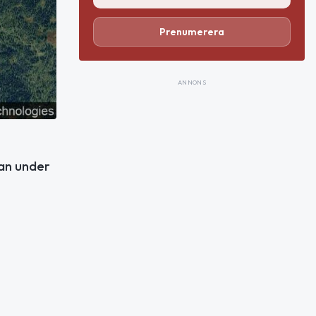
Prenumerera
ANNONS
gan under