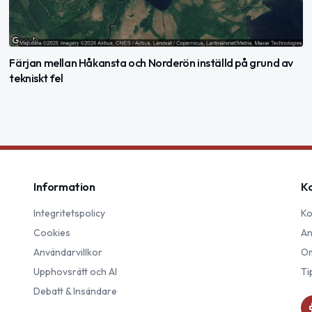
Färjan mellan Håkansta och Norderön inställd på grund av
tekniskt fel
Information
K
Integritetspolicy
Ko
Cookies
An
Användarvillkor
Om
Upphovsrätt och AI
Ti
Debatt & Insändare