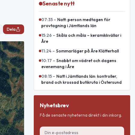
Senaste nytt
07:35
–
Natt: person medtagen för
provtagning i Jämtlands län
Dela
15:26
–
Skåla och måla – keramikkvällar i
Åre
11:24
–
Sommarläger på Åre Klätterhall
10:17
–
Snabbt om vädret och dagens
evenemang i Åre
08:15
–
Natt i Jämtlands län: kontroller,
brand och krossad butikruta i Östersund
Nyhetsbrev
Få de senaste nyheterna direkt i din inkorg.