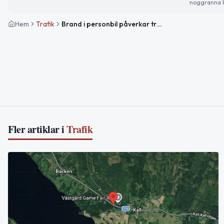
noggranna k
Hem
Trafik
Brand i personbil påverkar trafiken på väg 322 mellan Tännforsen och Skalstugan
Fler artiklar i
Trafik