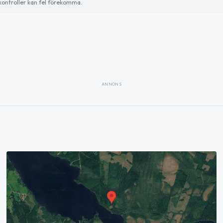
ontroller kan fel förekomma.
ANNONS