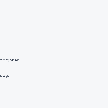
r morgonen
 dag.