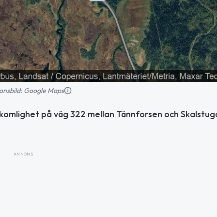
tionsbild: Google Maps
mkomlighet på väg 322 mellan Tännforsen och Skalstu
ANNONS