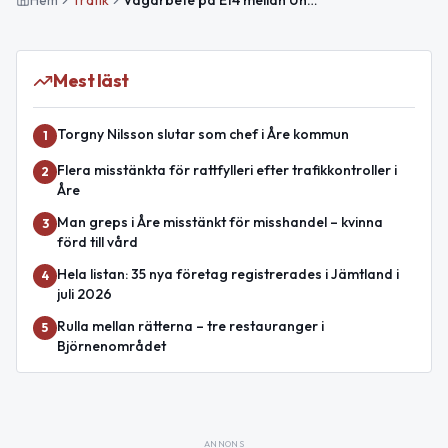
Mest läst
Torgny Nilsson slutar som chef i Åre kommun
1
Flera misstänkta för rattfylleri efter trafikkontroller i
2
Åre
Man greps i Åre misstänkt för misshandel – kvinna
3
förd till vård
Hela listan: 35 nya företag registrerades i Jämtland i
4
juli 2026
Rulla mellan rätterna – tre restauranger i
5
Björnenområdet
ANNONS