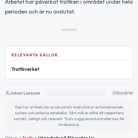
Arbetet har påverkat trafiken i området under hela
perioden och är nu avslutat.
ANNONS
RELEVANTA KÄLLOR
Trafikverket
Johan Larsson
Anmäl fel
Den här artikeln har producerats med stöd av automatiserade
system och externa datakällor. Vårt mål är alltid att rapportera
korrekt, sakligt och relevant. Trots noggranna kontroller kan fel
förekomma.
Hem
Trafik
Vägarbete på E14 mellan Undersåkers Kyrka och Hålland avslutat