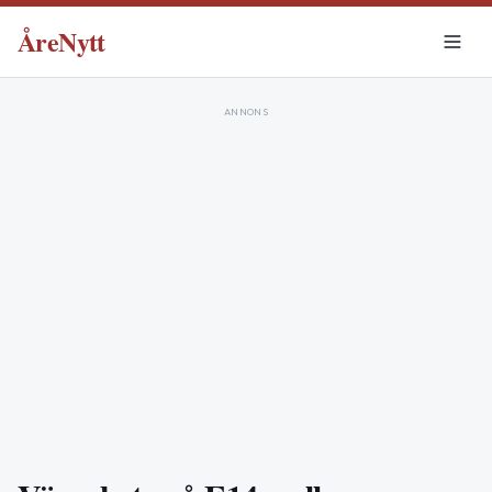
ÅreNytt
ANNONS