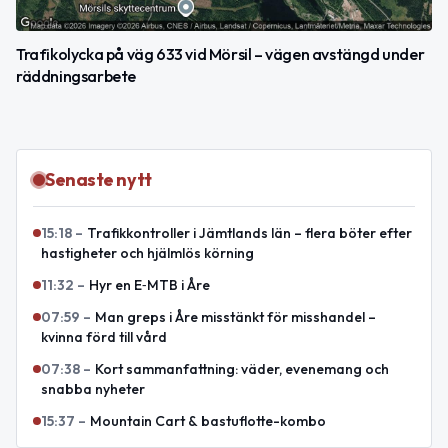
Trafikolycka på väg 633 vid Mörsil – vägen avstängd under
räddningsarbete
Senaste nytt
15:18
–
Trafikkontroller i Jämtlands län – flera böter efter
hastigheter och hjälmlös körning
11:32
–
Hyr en E‑MTB i Åre
07:59
–
Man greps i Åre misstänkt för misshandel –
kvinna förd till vård
07:38
–
Kort sammanfattning: väder, evenemang och
snabba nyheter
15:37
–
Mountain Cart & bastuflotte-kombo