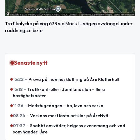
Trafikolycka på väg 633 vid Mörsil – vägen avstängd under
räddningsarbete
Senaste nytt
15:22
–
Prova på inomhusklättring på Åre Klätterhall
15:18
–
Trafikkontroller i Jämtlands län – flera
hastighetsböter
11:26
–
Medstugedagen – bo, leva och verka
08:24
–
Veckans mest lästa artiklar på ÅreNytt
07:37
–
Snabbt om väder, helgens evenemang och vad
som händer i Åre