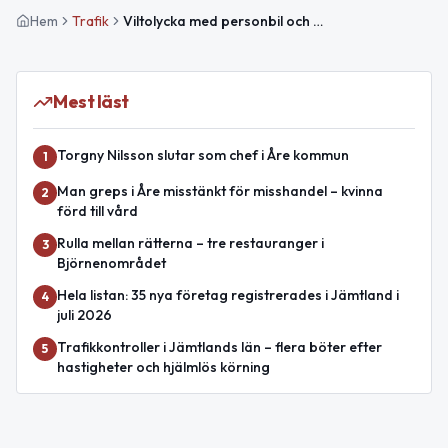
Hem
Trafik
Viltolycka med personbil och älg på E14 mellan Kluk och Mattmar
Mest läst
Torgny Nilsson slutar som chef i Åre kommun
1
Man greps i Åre misstänkt för misshandel – kvinna
2
förd till vård
Rulla mellan rätterna – tre restauranger i
3
Björnenområdet
Hela listan: 35 nya företag registrerades i Jämtland i
4
juli 2026
Trafikkontroller i Jämtlands län – flera böter efter
5
hastigheter och hjälmlös körning