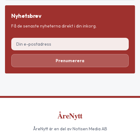
Nyhetsbrev
Få de senaste nyheterna direkt i din inkorg.
Prenumerera
ÅreNytt
ÅreNytt
är en del av Notisen Media AB