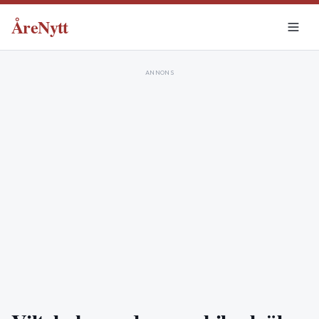
ÅreNytt
ANNONS