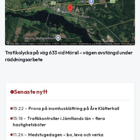
Trafikolycka på väg 633 vid Mörsil – vägen avstängd under
räddningsarbete
Senaste nytt
15:22
–
Prova på inomhusklättring på Åre Klätterhall
15:18
–
Trafikkontroller i Jämtlands län – flera
hastighetsböter
11:26
–
Medstugedagen – bo, leva och verka