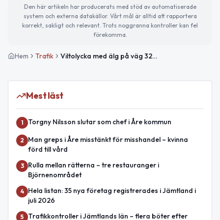
Den här artikeln har producerats med stöd av automatiserade
system och externa datakällor. Vårt mål är alltid att rapportera
korrekt, sakligt och relevant. Trots noggranna kontroller kan fel
förekomma.
Hem
Trafik
Viltolycka med älg på väg 321 norr om Hallen påverkar trafiken
Mest läst
Torgny Nilsson slutar som chef i Åre kommun
1
Man greps i Åre misstänkt för misshandel – kvinna
2
förd till vård
Rulla mellan rätterna – tre restauranger i
3
Björnenområdet
Hela listan: 35 nya företag registrerades i Jämtland i
4
juli 2026
Trafikkontroller i Jämtlands län – flera böter efter
5