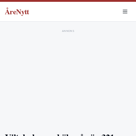
ÅreNytt
ANNONS